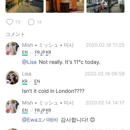
Deutsch
한국어
Русский
ไทย
73
14
Indonesia
Italiano
コメント
Mish • ミッシュ • 미시
2020.02.16 11:25
Türkçe
Tiếng Việt
EN
FR
JP
KR
Português
@Lisa
Not really. It's 11°c today.
Lisa
2020.02.16 06:59
KR
EN
Isn't it cold in London????
Mish • ミッシュ • 미시
2020.02.14 14:17
EN
FR
JP
KR
@Ewaエバ에바
감사합니다! 😊