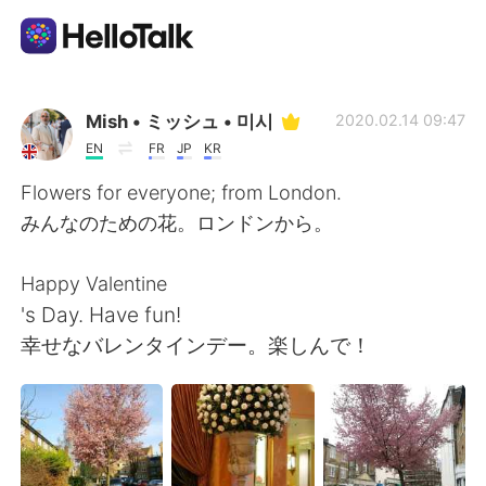
語学交換アプリ
Mish • ミッシュ • 미시
2020.02.14 09:47
EN
FR
JP
KR
AI Grammar Checker
Flowers for everyone; from London.
みんなのための花。ロンドンから。
日本語
Happy Valentine
's Day. Have fun!
English
简体中文
幸せなバレンタインデー。楽しんで！
繁體中文
Español
العربية
Français