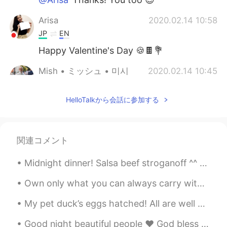
Arisa
2020.02.14 10:58
JP
EN
Happy Valentine's Day 🍪🍫💐
Mish • ミッシュ • 미시
2020.02.14 10:45
EN
FR
JP
KR
HelloTalkから会話に参加する
@HT User693687
I don't know actually...
Maybe.
HT User693687
2020.02.14 10:38
関連コメント
JP
EN
Is that a Sakura? I like it 😊🌸🌸✨
Midnight dinner! Salsa beef stroganoff ^^ so yummy! Beef onions Avocados tomatoes and three chees...
Mish • ミッシュ • 미시
2020.02.14 10:33
Own only what you can always carry with you: Know languages, know countries & know people Let you...
EN
FR
JP
KR
My pet duck’s eggs hatched! All are well except this little guy. He has a hurt foot, so he gets...
@Rie
😊
Good night beautiful people ❤️ God bless 🙏🏾 Have a good day Or Enjoy the rest of your day Or...