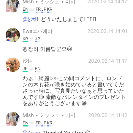
Mish • ミッシュ • 미시
2020.02.14 14:17
EN
FR
JP
KR
@沙织
どういたしまして! 👍🏽😏
Ewaエバ에바
2020.02.14 14:01
KR
JP
굉장히 아름답군요😢
沙织
2020.02.14 11:17
JP
EN
わぁ！綺麗✨✨この間コメントに、ロンド
ンの木も花が咲き始めていると書いてくだ
さった時に、写真見たいなぁと思っていた
んです😊 素敵なバレンタインのプレゼント
をありがとうございます😁
Mish • ミッシュ • 미시
2020.02.14 11:12
EN
FR
JP
KR
@Arisa
Thanks! You too 😊