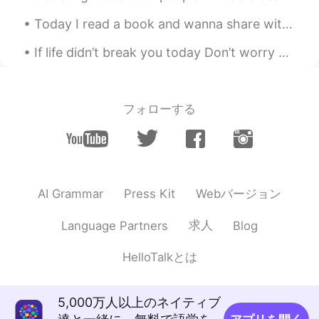
Mish • ミッシュ • 미시
2020.02.14 10:33
Today I read a book and wanna share with u guys this sentence that I find pretty good (´∩｡• ᵕ •｡...
EN
FR
JP
KR
@Lizzie
Thanks Lizzie!! You too 😊
If life didn’t break you today Don’t worry 😉 it will try tomorrow As it’s the same thing but d...
Rie
2020.02.14 10:27
JP
EN
フォローする
きれいー☺️🌸🌸🌸🌸🌸
Lizzie
2020.02.14 10:20
PT
EN
Beautiful flowers!🌸🌼🌸🌼🌸🌼 Have a fun
Webバージョン
AI Grammar
Press Kit
too!
求人
Language Partners
Blog
HelloTalkとは
5,000万人以上のネイティブ