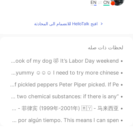
EN
CN
一句话就暴露内心，爱情需要物行动
@小七
没错，但为啥直接强调自私的男人呢，相爱
افتح HelloTalk للانضمام الى المحادثة
本就是相互的！
2021.05.20 07:45
Галина_Galina
RU
CN
لحظات ذات صله
Can’t agree with you more🤝🤝
I recently got a new camera 😎 Here’s some pictures that I took of my dog 🤣 It’s Labor Day weekend...
2021.05.20 07:05
Lydia
Today i tried Xiaolongbao 😁❤❤❤ I have to say it was super yummy ☺☺☺ I need to try more chinese ...
EN
CN
哈哈😃我喜欢随便花🌸
@Jan
Peter Piper picked a peck of pickled peppers. A peck of pickled peppers Peter Piper picked. If Pe...
2021.05.20 06:51
Jan
“The meeting of two personalities is like the contact of two chemical substances: if there is any...
IT
DE
CN
CS
EN
你想去哪个国家的？ 我好想去: 🇧🇷🇮🇩🏴󠁧󠁢󠁥󠁮󠁧󠁿🇬🇧🇪🇸🇨🇦🇮🇸🇳🇴🇵🇪🇨🇱 我去过的国家： 🇺🇸 - 我的国家的 🇵🇭 - 菲律宾 (1999年-2001年) 🇲🇾 - 马来西亚 ...
谢谢大家的看法。很多人说得很漂亮。我快
要上班了，没办法回复每个人的消息。我上
我和我的女朋友分手了。 Rompé con mi novia, decidí vivir mi vida solo por algún tiempo. This means I can spen...
便可能用过不好的词表达我的意见和态度。
我同意每个人不一样，表达爱情的方式也不