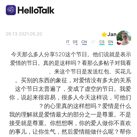
تطبيق تبادل اللغة
Jan
2021.05.20 05:13
IT
DE
CN
CS
EN
AI Grammar Checker
今天那么多人分享520这个节日。他们说就是表示
爱情的节日。真的是这样吗？看那么多帖子对我看
العربية
来这个节日是发送红包、买花儿、
买别的东西的象征，对爱情没有多大的关系。
这个节日太普遍了，变成了虚空的节日。我爱
English
简体中文
你，说起来很容易，很多人今天这样说，可他们
的心里真的这样想吗？爱情是什么？
繁體中文
Español
我的理解就是爱情最大的部分之一是尊重。不是
接受就是尊重。你想想啊，你的爱人做你不喜欢
Français
Deutsch
的事儿，让你生气，然后爱情能做什么呢？帮你