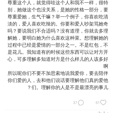
日本語
한국어
尊重这个人，就觉得哇这个人和我不一样，很特
别，她做这个也没关系，是她的性格一部分，要
Русский
ไทย
尊重爱她，生气干嘛？举一个例子，你喜欢吃清
淡的，爱人喜欢吃辣的。你要和爱人吵架骂她奇
Indonesia
Italiano
吗？要说我们不合适吗？没有道理，你就去多理
解她，要明白她为什么喜欢这种菜。想理解她的
Türkçe
Tiếng Việt
过程中已经是爱情的一部分之一。不是红包，不
是花儿。我知道有的时候这些东西可以让对方开
Português
心，可多理解多知道对方是什么样儿的人该多好
啊
所以呢你们不要不加思索地说我爱你，要去陪伴
你们爱的人，去和他们说话要理解他们真的爱他
们。理解你的人是不是最漂亮的事儿？
37
61