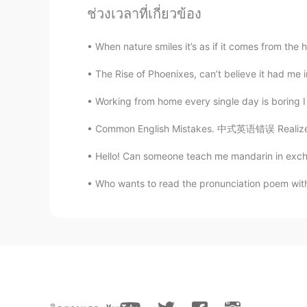
ช่วงเวลาที่เกี่ยวข้อง
Галина_Galina
CN
RU
When nature smiles it’s as if it comes from
Can’t agree with you more🤝🤝
The Rise of Phoenixes, can’t believe it had me int
Lydia
Working from home every single day is boring I 
CN
EN
Common English Mistakes. 中式英语错误 Realized. 
@Jan
哈哈😃我喜欢随便花🌸
Hello! Can someone teach me mandarin in excha
Jan
Who wants to read the pronunciation poem with
EN
CS
CN
DE
IT
谢谢大家的看法。很多人说得很漂亮
过不好的词表达我的意见和态度。我
对爱情的理解不对，一定不是这样。
买过让对方开心一点儿给他惊喜。My 
说这样做很正常。我根本不喜欢正常
以算司空见惯。因为正常我也要自杀
要做，这可能不太理智，因为你过别