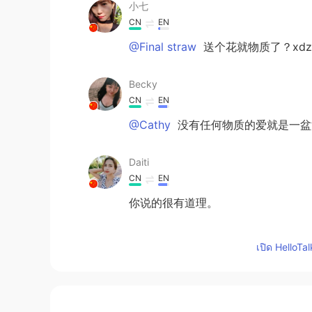
小七
CN
EN
@Final straw
送个花就物质了？xd
Becky
CN
EN
@Cathy
没有任何物质的爱就是一盆
Daiti
CN
EN
你说的很有道理。
Final straw
เปิด HelloTa
CN
EN
@小七
一句话就暴露内心，爱情需要
相互的！