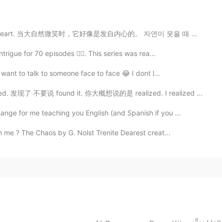
2021.05.20 07:45
 the heart. 当大自然微笑时，它好像是发自内心的。 자연이 웃을 때 마치 마음에서 나온 ...
rigue for 70 episodes 🤦‍♂️. This series was rea...
2021.05.20 07:05
want to talk to someone face to face 😂 I dont l...
发现了 不要说 found it. 你大概想说的是 realized. I realized I di...
nge for me teaching you English (and Spanish if you ...
2021.05.20 06:51
 me ? The Chaos by G. Nolst Trenite Dearest creat...
。我快要上班了，没办法回复每个人的消息。我上便可能用
同意每个人不一样，表达爱情的方式也不一样，我不说你们
我不说买花儿或者别的东西是错的，别误解。我个人之前也
point is 不要随便做。随便在这里是一个关键词。一个人
这个词。别人做，那我也得做吗？日本每年很多人自杀，可
吗？例子可能有点儿夸张，可是如果说别人做很正常那我也
人的生活而不过自己的。所以呢我只想说你们多考虑以下。