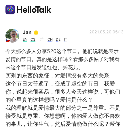
Language Exchange App
Jan
2021.05.20 05:13
EN
CS
CN
DE
IT
AI Grammar Checker
今天那么多人分享520这个节日。他们说就是表示
爱情的节日。真的是这样吗？看那么多帖子对我看
English
来这个节日是发送红包、买花儿、
买别的东西的象征，对爱情没有多大的关系。
这个节日太普遍了，变成了虚空的节日。我爱
简体中文
繁體中文
你，说起来很容易，很多人今天这样说，可他们
的心里真的这样想吗？爱情是什么？
Español
العربية
我的理解就是爱情最大的部分之一是尊重。不是
接受就是尊重。你想想啊，你的爱人做你不喜欢
Français
Deutsch
的事儿，让你生气，然后爱情能做什么呢？帮你