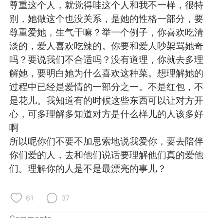
日本語
한국어
尊重这个人，就觉得哇这个人和我不一样，很特
别，她做这个也没关系，是她的性格一部分，要
Русский
ไทย
尊重爱她，生气干嘛？举一个例子，你喜欢吃清
淡的，爱人喜欢吃辣的。你要和爱人吵架骂她奇
Indonesia
Italiano
吗？要说我们不合适吗？没有道理，你就去多理
解她，要明白她为什么喜欢这种菜。想理解她的
Türkçe
Tiếng Việt
过程中已经是爱情的一部分之一。不是红包，不
是花儿。我知道有的时候这些东西可以让对方开
Português
心，可多理解多知道对方是什么样儿的人该多好
啊
所以呢你们不要不加思索地说我爱你，要去陪伴
你们爱的人，去和他们说话要理解他们真的爱他
们。理解你的人是不是最漂亮的事儿？
61
37