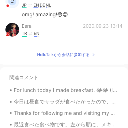
JP
EN
DE
NL
omg! amazing!😳😊
Esra
2020.09.23 13:14
TR
EN
go girl 🔥💪
Mayumi
2020.09.23 13:13
HelloTalkから会話に参加する
JP
EN
Amazing!😆
関連コメント
ᅠᅠᅠᅠᅠᅠᅠ
2020.09.23 13:13
For lunch today I made breakfast. 😂😂 (I won't be able to eat it all, I wish I could buy food in s...
JP
EN
Omg!! I do really proud of u!
今日は昼食でサラダが食べたかったので、仕事へ行く間にこのサラダを買った。 I wanted to eat some salad for lunch today, so bought this o...
Yurika
2020.09.23 13:00
Thanks for following me and visiting my moment! Sometimes i can not reply for all messages as i j...
JP
EN
最近食べた食べ物です。左から順に、メキシコ料理、韓国風フライドチキン、ユダヤ風ブランチです。😋 Foods that I have eaten recently. From left to ri...