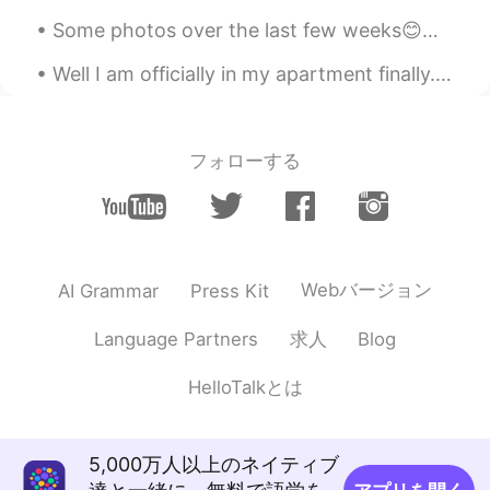
Wow😳💗
Some photos over the last few weeks😊💖, I finally got to run again after 2.5 months and my legs fe...
Warda
2020.09.23 12:59
Well I am officially in my apartment finally. It was an hour train ride to my apartment. Also a 1...
AR
EN
Bravo😍👏👏
Natsumi
2020.09.23 12:58
フォローする
JP
EN
Wow, well done😻♥️
Tokumei Kibo
2020.09.23 12:57
Webバージョン
AI Grammar
Press Kit
JP
EN
👏👏👏💪💪💪
求人
Language Partners
Blog
らん
2020.09.23 12:57
HelloTalkとは
JP
EN
すてき〜！❣️
5,000万人以上のネイティブ
Jona
2020.09.23 12:56