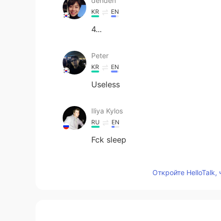
denden
KR
EN
4...
Peter
KR
EN
Useless
Iliya Kylos
RU
EN
Fck sleep
moussa
Откройте HelloTalk,
FR
AR
Number 4✋🏿