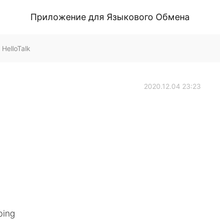
Приложение для Языкового Обмена
HelloTalk
2020.12.04 23:23
ping