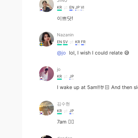
JINU
KR
EN
JP
VI
이쁘닷!
Nazanin
EN
SV
KR
FR
@jo
lol, I wish I could relate 😅
jo
KR
JP
I wake up at 5am!!🤘🏻 And then s
김수현
KR
JP
7am 🙋‍♂️