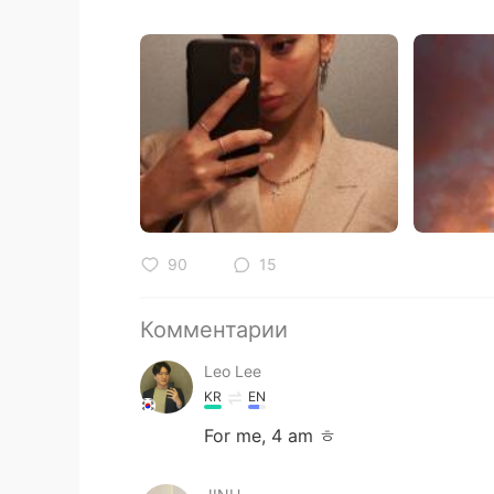
90
15
Комментарии
Leo Lee
KR
EN
For me, 4 am ㅎ