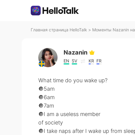
Главная страница HelloTalk
>
Моменты Nazanin на 
Nazanin
EN
SV
KR
FR
What time do you wake up?
🔘5am
🔘6am
🔘7am
🔘I am a useless member
of society
🔘I take naps after I wake up from slee