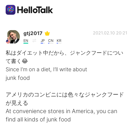
Language Exchange App
gtj2017
2021.02.10 20:21
EN
JP
CN
KR
AI Grammar Checker
私はダイエット中だから、ジャンクフードについ
て書く😂
English
Since I’m on a diet, I’ll write about
junk food
简体中文
繁體中文
アメリカのコンビニには色々なジャンクフード
が見える
Español
العربية
At convenience stores in America, you can
find all kinds of junk food
Français
Deutsch