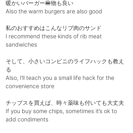
日本語
한국어
暖かいバーガー🍔物も良い
Also the warm burgers are also good
Русский
ไทย
私のおすすめはこんなリブ肉のサンド
Indonesia
Italiano
I recommend these kinds of rib meat
sandwiches
Türkçe
Tiếng Việt
そして、小さいコンビニのライフハックも教え
Português
る
Also, I’ll teach you a small life hack for the
convenience store
チップスを買えば、時々薬味も付いても大丈夫
If you buy some chips, sometimes it’s ok to
add condiments