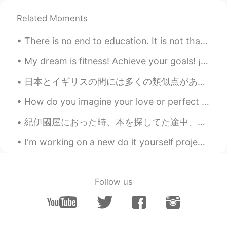
Also, I’ll teach you a small life hack for the
Related Moments
convenience store
チップスを買えば、時々薬味も付いても大
There is no end to education. It is not that you read a book, pass an examination, and finish wit...
丈夫
My dream is fitness! Achieve your goals! ¡Mi sueño es fitness! ¡Alcanza tú sueños! 私の目標 はフィットネ...
If you buy some chips, sometimes it’s ok
to add condiments
日本とイギリスの間には多くの類似点があると思います。 同意しますか？ 他の類似点について考えられますか？ I think there are many similarities between...
する前に店員さんに聞いて見てだけ
How do you imagine your love or perfect date? For me, I always imagine it the same way in my lif...
Just ask the clerk before doing it
紀伊國屋におった時、本を探してた途中、めっちゃイケてるおっさんに声をかけたん。「Can you read Japanese?」って英語で聞かれた笑 それで、自然と日本語で会話することになって結構...
若い時に私の兄さんが良くした😂
I'm working on a new do it yourself project at home, and I'm building this shelf pictured in the ...
When I was a kid my older brother often
did
ちなみにナチョチーズはフリートスと良く
合ってる🐷
Follow us
By the way nacho cheese is great with
Fritos