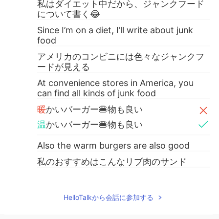
私はダイエット中だから、ジャンクフード
について書く😂
Since I’m on a diet, I’ll write about junk
food
アメリカのコンビニには色々なジャンクフ
ードが見える
At convenience stores in America, you
can find all kinds of junk food
暖
かいバーガー🍔物も良い
温
かいバーガー🍔物も良い
Also the warm burgers are also good
私のおすすめはこんなリブ肉のサンド
I recommend these kinds of rib meat
sandwiches
HelloTalkから会話に参加する
そして、小さいコンビニのライフハックも
教える