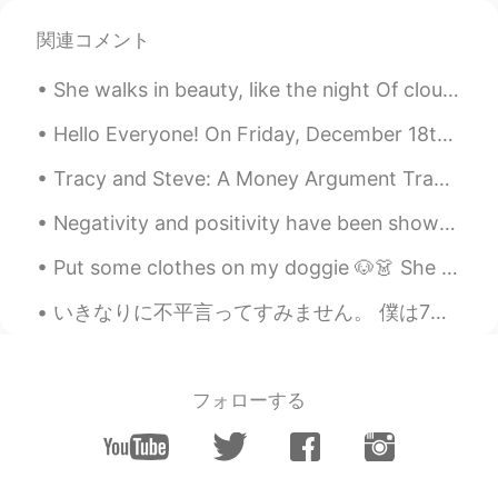
Also, I’ll teach you a small life hack for the
関連コメント
convenience store
チップスを買えば、時々薬味も付いても大
She walks in beauty, like the night Of cloudless climes and starry skies; And all that’s best of ...
丈夫
Hello Everyone! On Friday, December 18th, I’ll be traveling to Xian for a one week Christmas holi...
If you buy some chips, sometimes it’s ok
to add condiments
Tracy and Steve: A Money Argument Tracy: What on earth did you spend $195 on last week? Steve: ...
する前に店員さんに聞いて見てだけ
Negativity and positivity have been shown to be contagious. Consider the people with whom you’re ...
Just ask the clerk before doing it
Put some clothes on my doggie 🐶👗 She is a shy lady 🙈 I think she looks sweet and cute. Maybe s...
若い時に私の兄さんが良くした😂
いきなりに不平言ってすみません。 僕は7年以上教えてる。このアプリで英語話す人がとても間違った英語を教えるのが見た。それの間違った教えることので英語を勉強してる人は混乱する。悔しい。すべての英語...
When I was a kid my older brother often
did
ちなみにナチョチーズはフリートスと良く
合ってる🐷
フォローする
By the way nacho cheese is great with
Fritos