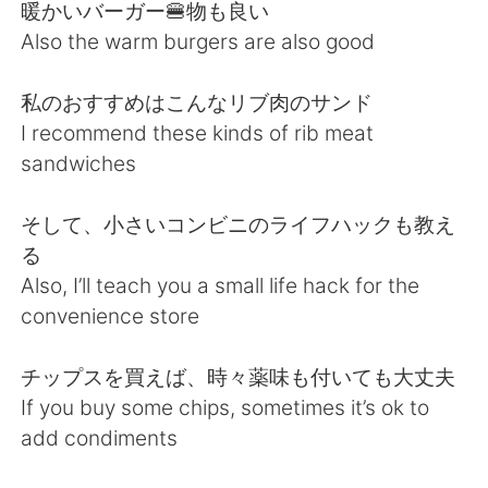
Deutsch
한국어
暖かいバーガー🍔物も良い
Also the warm burgers are also good
Русский
ไทย
私のおすすめはこんなリブ肉のサンド
Indonesia
Italiano
I recommend these kinds of rib meat
sandwiches
Türkçe
Tiếng Việt
そして、小さいコンビニのライフハックも教え
Português
る
Also, I’ll teach you a small life hack for the
convenience store
チップスを買えば、時々薬味も付いても大丈夫
If you buy some chips, sometimes it’s ok to
add condiments