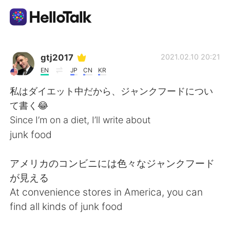
語学交換アプリ
gtj2017
2021.02.10 20:21
EN
JP
CN
KR
AI Grammar Checker
私はダイエット中だから、ジャンクフードについ
て書く😂
日本語
Since I’m on a diet, I’ll write about
junk food
English
简体中文
アメリカのコンビニには色々なジャンクフード
が見える
繁體中文
Español
At convenience stores in America, you can
find all kinds of junk food
العربية
Français