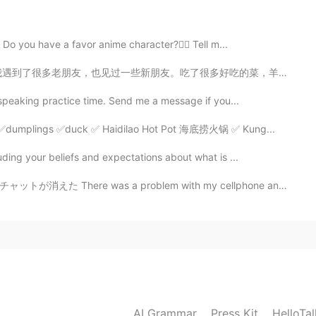
2021.02.11 00:46
 Do you have a favor anime character?❤️‍🔥 Tell m...
很多好吃的菜，羊肉串，四川烤鱼，小笼包，煎饼果子，等等。🍜 我也决定了今年冬天考HSK5及中文考试。虽然新词...
くれてありがとう😊パッケージの違いが見れて面白いで
 speaking practice time. Send me a message if you...
od: ✅dumplings ✅duck ✅ Haidilao Hot Pot 海底捞火锅 ✅ Kung...
2021.02.11 00:33
uding your beliefs and expectations about what is ...
ケースに入れられてるんだ😳
problem with my cellphone and this app, and all my pre...
2021.02.10 23:45
2021.02.10 22:42
AI Grammar
Press Kit
HelloTa