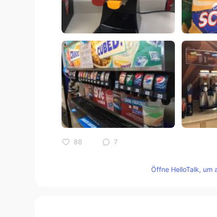
88
7
Kommentare
Öffne HelloTalk, um 
kiyoko
JP
EN
全部食べてみたいなぁ😊飲み物はペ