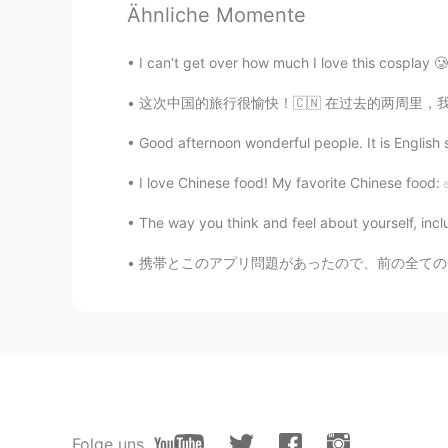
Ähnliche Momente
Jinsei
I can’t get over how much I love this cosplay 🥲
JP
EN
这次中国的旅行很愉快！🇨🇳 在过去的两周里，我遇到了很多老朋友，也见过一些新朋友。吃了
いつもアメリカの商品をシェアして
す。
Good afternoon wonderful people. It is English
I love Chinese food! My favorite Chinese fo
Saoriでござる
JP
EN
FR
DE
The way you think and feel about yourself, incl
へ〜、ハンバーガーとかこうやって
携帯とこのアプリ問題があったので、前の全てのチャットが消えた There was a 
𝕞𝕚𝕟𝕒
JP
EN
美味しそうです😋
madoka
JP
EN
Folge uns