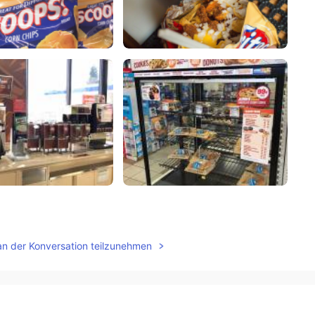
an der Konversation teilzunehmen
2021.02.11 00:54
プシで！✨