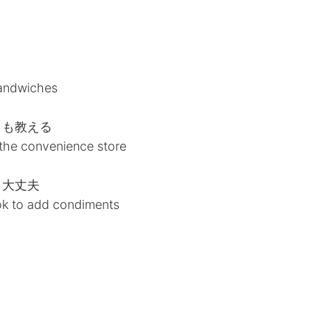
sandwiches
クも教える
or the convenience store
も大丈夫
 ok to add condiments