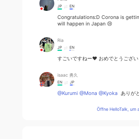
JP
EN
Congratulations:D Corona is gettin
will happen in Japan 😢
Ria
JP
EN
すごいですねー❤︎ おめでとうござい
isaac 勇久
EN
JP
@Kurumi @Mona @Kyoka
ありがと
Öffne HelloTalk, um 
isaac 勇久
EN
JP
@hanano
ありがとうございます！