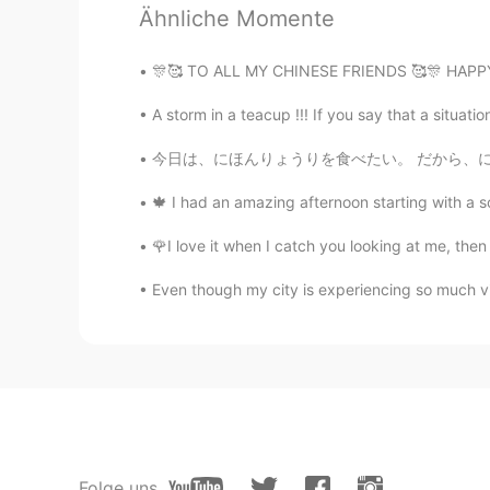
Ähnliche Momente
Kyoka
JP
EN
🎊🥰 TO ALL MY CHINESE FRIENDS 🥰🎊 HAPPY NE
すごい！！！おめでとう😳✨✨✨✨
A storm in a teacup !!! If you say that a situatio
Mona
今日は、にほんりょうりを食べたい。 だから、にほんりょいりを作りました。 とんかつと味噌
JP
EN
🍁 I had an amazing afternoon starting with a so
たくさん願書
が
書かなきゃいけない
たくさん願書
を
書かなきゃいけない
🌹I love it when I catch you looking at me, then 
口頭発表することが嫌いけど、それ
Even though my city is experiencing so much viole
口頭発表することが嫌い
だ
けど、
頑
isaac 勇久
EN
JP
@Fuu @satoshi
ありがとうございます
Folge uns