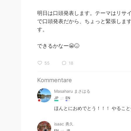
明日は口頭発表します。テーマはリサ
で口頭発表だから、ちょっと緊張しま
す。
できるかなー😬😖
55
18
Kommentare
Masaharu まさはる
JP
EN
ほんとにおめでとう！！！ やるこ
isaac 勇久
EN
JP