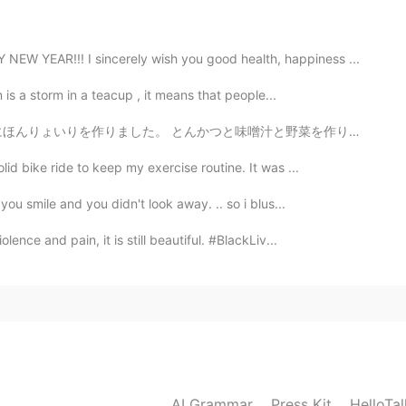
2020.06.11 15:36
W YEAR!!! I sincerely wish you good health, happiness ...
 行動発表がんばってね！
n is a storm in a teacup , it means that people...
2020.06.11 15:36
汁と野菜を作りました。 おいしいかたでしいた。 Today I wanted to eat Japane...
lid bike ride to keep my exercise routine. It was ...
けど頑張ります！
けど頑張ります！
you smile and you didn't look away. .. so i blus...
も頑張ります。
nce and pain, it is still beautiful. #BlackLiv...
張ります。（or
それ
で
も頑張ります。
）
2020.06.11 15:35
☺️🙏🏻
AI Grammar
Press Kit
HelloTa