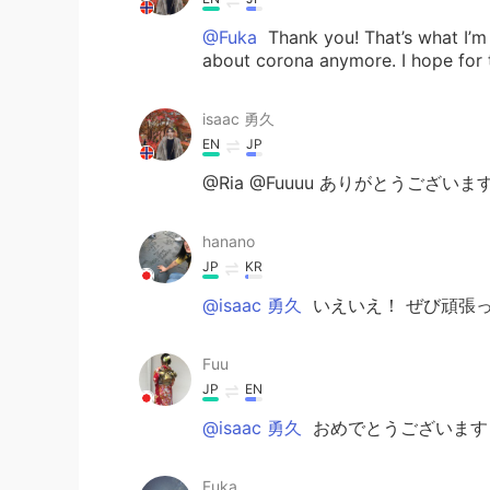
@Fuka
Thank you! That’s what I’m
about corona anymore. I hope for 
isaac 勇久
EN
JP
@Ria @Fuuuu ありがとうございま
hanano
JP
KR
@isaac 勇久
いえいえ！ ぜび頑張
Fuu
JP
EN
@isaac 勇久
おめでとうございます
Fuka