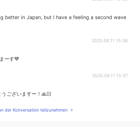
g better in Japan, but I have a feeling a second wave
2020.06.11 15:38
まーす💙
2020.06.11 15:37
うございますー！🙏🏻
an der Konversation teilzunehmen
2020.06.11 15:36