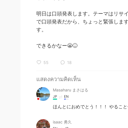
明日は口頭発表します。テーマはリサ
で口頭発表だから、ちょっと緊張しま
す。
できるかなー😬😖
55
18
แสดงความคิดเห็น
Masaharu まさはる
JP
EN
ほんとにおめでとう！！！ やるこ
isaac 勇久