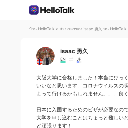
บ้าน HelloTalk
>
ช่วงเวลาของ isaac 勇久 บน HelloTalk
isaac 勇久
EN
JP
大阪大学に合格しました！本当にびっ
いいなと思います。コロナウイルスの
よって行けるかもしれません。。。良
日本に入国するためのビザが必要なので
大学を申し込むことはちょっと難しい
ど頑張ります！