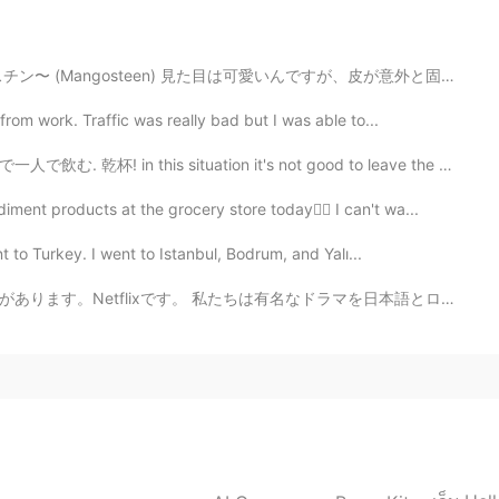
2020.06.11 15:36
目は可愛いんですが、皮が意外と固かったんです！🤔 手でも開けれると書いてありましたので、最初に手で両側を...
 行動発表がんばってね！
rom work. Traffic was really bad but I was able to...
2020.06.11 15:36
ituation it's not good to leave the house, so I'm dri...
ment products at the grocery store today👌🏻 I can't wa...
けど頑張ります！
けど頑張ります！
t to Turkey. I went to Istanbul, Bodrum, and Yalı...
も頑張ります。
有名なドラマを日本語とロシア語と中国語とアラビア語にダビングしています。私と従業員はたくさんのお金を稼ぎま...
張ります。（or
それ
で
も頑張ります。
）
2020.06.11 15:35
☺️🙏🏻