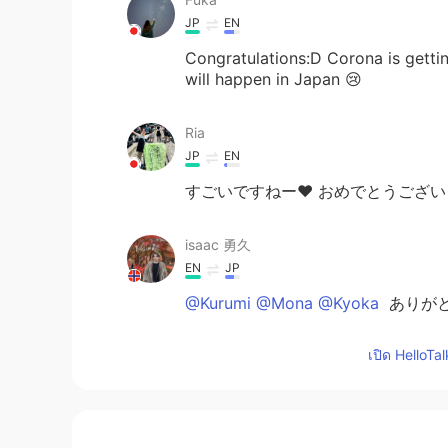
JP
EN
Congratulations:D Corona is gettin
will happen in Japan 😢
Ria
JP
EN
すごいですねー❤︎ おめでとうござい
isaac 勇久
EN
JP
@Kurumi @Mona @Kyoka
ありがと
เปิด HelloTa
isaac 勇久
EN
JP
@hanano
ありがとうございます！