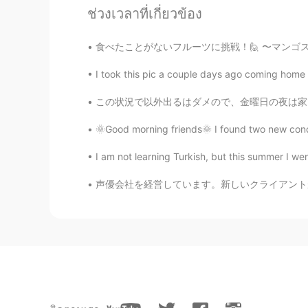
ช่วงเวลาที่เกี่ยวข้อง
Kyoka
JP
EN
食べたことがないフルーツに挑戦！🙋 〜マンゴスチン〜 (Mangosteen) 見た
すごい！！！おめでとう😳✨✨✨✨
I took this pic a couple days ago coming home f
Mona
この状況で以外出るはダメので、金曜日の夜は家で一人で飲む. 乾杯! in this s
JP
EN
🌞Good morning friends🌞 I found two new condi
たくさん願書
が
書かなきゃいけない
たくさん願書
を
書かなきゃいけない
I am not learning Turkish, but this summer I wen
口頭発表することが嫌いけど、それ
声優会社を経営しています。新しいクライアントがあります。Netflixです。 私たちは
口頭発表することが嫌い
だ
けど、
頑
isaac 勇久
EN
JP
@Fuu @satoshi
ありがとうございます