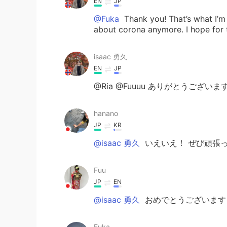
EN
JP
@Fuka
Thank you! That’s what I’m
about corona anymore. I hope for 
isaac 勇久
EN
JP
@Ria @Fuuuu ありがとうございま
hanano
JP
KR
@isaac 勇久
いえいえ！ ぜび頑張
Fuu
JP
EN
@isaac 勇久
おめでとうございます
Fuka