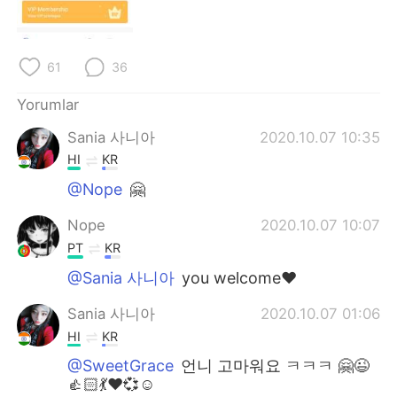
Deutsch
日本語
한국어
Русский
61
36
ไทย
Indonesia
Yorumlar
Sania 사니아
2020.10.07 10:35
Italiano
Tiếng Việt
HI
KR
Português
@Nope
🤗
Nope
2020.10.07 10:07
PT
KR
@Sania 사니아
you welcome❤️
Sania 사니아
2020.10.07 01:06
HI
KR
@SweetGrace
언니 고마워요 ㅋㅋㅋ 🤗😉
👍🏻💃❤️💞☺️