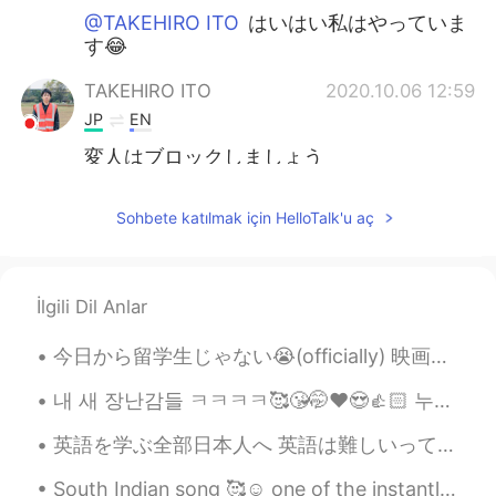
@TAKEHIRO ITO
はいはい私はやっていま
す😂
TAKEHIRO ITO
2020.10.06 12:59
JP
EN
変人はブロックしましょう
Sania 사니아
2020.10.06 12:59
Sohbete katılmak için HelloTalk'u aç
HI
KR
@TAKEHIRO ITO
はい、あなたは正しいで
すが、私はそれらをブロックします😊
İlgili Dil Anlar
Thank you
今日から留学生じゃない😭(officially) 映画館の割引も利用できない 💔笑笑 そのかわりに、3年間の就労ビザをもらった😎 日本に残る🇯🇵 ポケモンの新しい映画見られる 🤣 やった🤩
TAKEHIRO ITO
2020.10.06 12:55
JP
EN
내 새 장난감들 ㅋㅋㅋㅋ🥰😘🤭❤️😍👍🏻 누가 데드 리프트를 좋아하는가? 얼마나 들 수 있어요? Who else like lifting? How much you can li...
凄い！ フォロー人数もやばい
英語を学ぶ全部日本人へ 英語は難しいって、何回も何回も頭の中に入れるとだんだん是非難しくなっていくよー だから、全然難しくないよとかできるよって、みたいな思いを頭の中に入れた方がいいよー あり...
Sania 사니아
2020.10.06 12:52
South Indian song 🥰☺️ one of the instantly became popular mostly song is for boys (a person who...