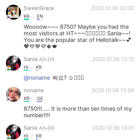
SweetGrace
2020.10.06 20:03
KR
EN
Woooow~~~ 8750? Maybe you had the
most visitors at HT~~~👍🏻👍🏻👍🏻 Sania~~!
You are the popular star of Hellotalk~~💕
💖💚💙💜🍀🍁
Sania 사니아
2020.10.06 13:15
HI
KR
@noname
짜요? ☺️👍🏻💖
noname
2020.10.06 13:09
KR
GE
8750!!!..... It is more than ten times of my
number!!!!
Sania 사니아
2020.10.06 13:01
HI
KR