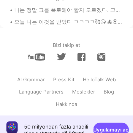
HI
KR
나는 정말 그를 폭로해야 할지 모르겠다. 그는 한국에서 유명하다. 나는 그가 어떻게 내 카카오 아이디를 얻었는지 모른다. 만약 내가 그를 폭로한다면, 나는 사람들이 나를 괴롭...
非常感谢😁😊🙏@Mars Chen
오늘 나는 이것을 받았다 ㅋㅋㅋㅋ🥰😘 🐙🏵️🤤 나의 가장 사랑하는 사람으로부터🤗😍 당신은 사랑스럽고 나도 당신을 정말 사랑해요❤️❤️💜💜 진심으로 고마워요 ㅋㅋㅋㅋ 자기😁😘🙈🤗
Mars Chen
2020.10.06 12:51
CN
EN
@Sania 사니아
👌🏻我等你哦😉
Bizi takip et
Sania 사니아
2020.10.06 12:49
HI
KR
哈哈哈chen chen稍后😁😂😃@Mars Chen
AI Grammar
Press Kit
HelloTalk Web
Mars Chen
2020.10.06 12:48
CN
EN
Language Partners
Meslekler
Blog
@Sania 사니아
那你还等什么呢，我就在这
Hakkında
里。你和我多发语音😁
Sania 사니아
2020.10.06 12:47
HI
KR
50 milyondan fazla anadili
Uygulamayı aç
olanla ücretsiz dil öğren!