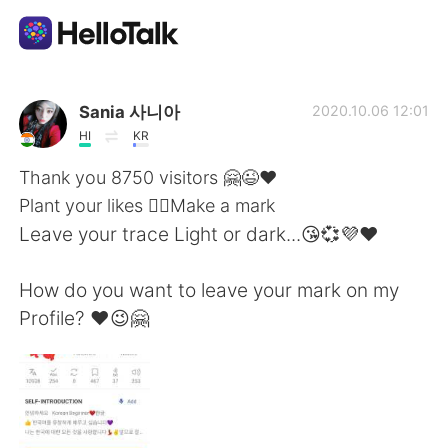
Appli d'échange linguistique
Sania 사니아
2020.10.06 12:01
HI
KR
AI Grammar Checker
Thank you 8750 visitors 🤗😉❤️
Plant your likes 👍🏻Make a mark
Français
Leave your trace Light or dark...😘💞💜❤️
How do you want to leave your mark on my
English
简体中文
Profile? ❤️😉🤗
繁體中文
Español
العربية
Deutsch