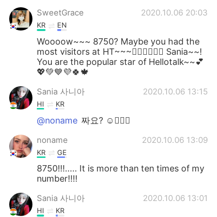
SweetGrace
2020.10.06 20:03
KR
EN
Woooow~~~ 8750? Maybe you had the
most visitors at HT~~~👍🏻👍🏻👍🏻 Sania~~!
You are the popular star of Hellotalk~~💕
💖💚💙💜🍀🍁
Sania 사니아
2020.10.06 13:15
HI
KR
@noname
짜요? ☺️👍🏻💖
noname
2020.10.06 13:09
KR
GE
8750!!!..... It is more than ten times of my
number!!!!
Sania 사니아
2020.10.06 13:01
HI
KR