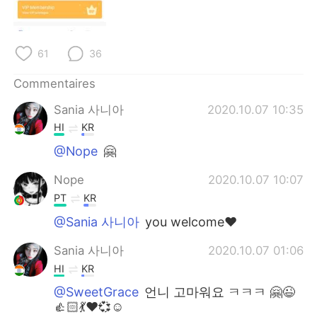
日本語
한국어
Русский
ไทย
61
36
Indonesia
Italiano
Commentaires
Sania 사니아
2020.10.07 10:35
Türkçe
Tiếng Việt
HI
KR
Português
@Nope
🤗
Nope
2020.10.07 10:07
PT
KR
@Sania 사니아
you welcome❤️
Sania 사니아
2020.10.07 01:06
HI
KR
@SweetGrace
언니 고마워요 ㅋㅋㅋ 🤗😉
👍🏻💃❤️💞☺️