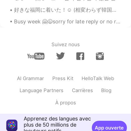
HI
KR
好きな福岡に着いた！☺ (相変わらず韓国人が多かった 笑笑) 今回初めて、日本が大好きなのに日本へ戻りたくなかった！😔 理由わからない 😱 考えたら、色々あると思うけどどっちのせいかわからない...
非常感谢😁😊🙏@Mars Chen
Busy week 🤗😉sorry for late reply or no reply ✌🏻 This week only Korean English practicing on call...
Mars Chen
2020.10.06 12:51
CN
EN
@Sania 사니아
👌🏻我等你哦😉
Suivez nous
Sania 사니아
2020.10.06 12:49
HI
KR
哈哈哈chen chen稍后😁😂😃@Mars Chen
AI Grammar
Press Kit
HelloTalk Web
Mars Chen
2020.10.06 12:48
CN
EN
Language Partners
Carrières
Blog
@Sania 사니아
那你还等什么呢，我就在这
À propos
里。你和我多发语音😁
Sania 사니아
2020.10.06 12:47
Apprenez des langues avec
HI
KR
plus de 50 millions de
App ouverte
locuteurs natifs