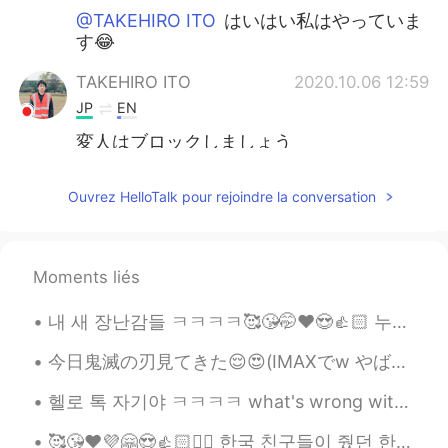
@TAKEHIRO ITO
はいはい私はやっていま
す😂
TAKEHIRO ITO
2020.10.06 12:59
JP
EN
変人はブロックしましょう
Sania 사니아
2020.10.06 12:59
Ouvrez HelloTalk pour rejoindre la conversation
HI
KR
@TAKEHIRO ITO
はい、あなたは正しいで
すが、私はそれらをブロックします😊
Moments liés
Thank you
내 새 장난감들 ㅋㅋㅋㅋ🥰😘🤭❤️😍👍🏻 누가 데드 리프트를 좋아하는가? 얼마나 들 수 있어요? Who else like lifting? How much you can li...
TAKEHIRO ITO
2020.10.06 12:55
JP
EN
今日鬼滅の刃見てきた😌😍(IMAXでw やばい) 漫画読んでたから心の準備できた☺ でも、それでも悲しくて😭 人が多くてちゃんと泣けなくて、歩く時は重く感じながら帰ってきた笑笑 悲しさが重くて頭...
凄い！ フォロー人数もやばい
헬로 톡 자기야 ㅋㅋㅋㅋ what's wrong with HT 😂🤣🙄 if i hide my face on pics covered with emojis they al...
Sania 사니아
2020.10.06 12:52
🥰😘❤️💜🤗😍👍🏻✌🏻 한국 친구들이 줬던 한국 친구들을 만나서 너무 고마워요 내일은 내 b 날입니다. 그들은 뭔가를 계획하고 있지만 올해 생일을 축하 할 수 없습니다. s...