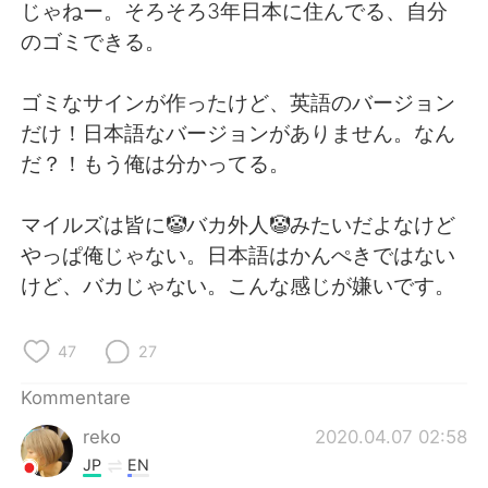
日本語
한국어
じゃねー。そろそろ3年日本に住んでる、自分
のゴミできる。
Русский
ไทย
ゴミなサインが作ったけど、英語のバージョン
Indonesia
Italiano
だけ！日本語なバージョンがありません。なん
だ？！もう俺は分かってる。
Türkçe
Tiếng Việt
マイルズは皆に🤡バカ外人🤡みたいだよなけど
Português
やっぱ俺じゃない。日本語はかんぺきではない
けど、バカじゃない。こんな感じが嫌いです。
47
27
Kommentare
reko
2020.04.07 02:58
JP
EN