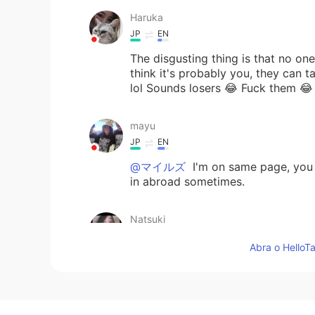
Haruka
JP
EN
The disgusting thing is that no one
think it's probably you, they can t
lol Sounds losers 😂 Fuck them 😂
mayu
JP
EN
@マイルズ
I'm on same page, yo
in abroad sometimes.
Natsuki
JP
EN
Abra o HelloTa
@マイルズ
うーん、レイシストとゆ
マイルズ
EN
JP