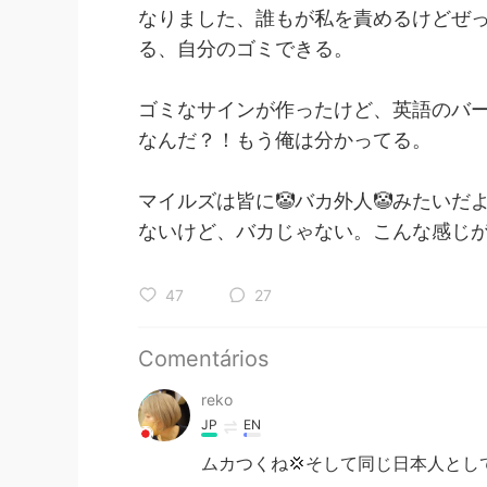
なりました、誰もが私を責めるけどぜっ
る、自分のゴミできる。
ゴミなサインが作ったけど、英語のバ
なんだ？！もう俺は分かってる。
マイルズは皆に🤡バカ外人🤡みたい
ないけど、バカじゃない。こんな感じ
47
27
Comentários
reko
JP
EN
ムカつくね💢そして同じ日本人としてご