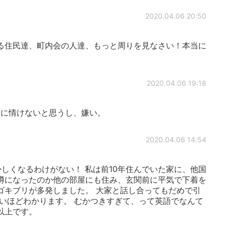
2020.04.06 20:50
る住民達、町内会の人達、もっと周りを見なさい！本当に
2020.04.06 19:18
当に情けないと思うし、嫌い。
2020.04.06 14:54
しくなるわけがない！ 私は前10年住んでいた家に、他国
噂になったのか他の部屋にも住み、玄関前に平気で下着を
ゴキブリが多発しました。 大家と話し合ってもだめで引
痛いほどわかります。 むかつきすぎて、って英語でなんて
以上です。