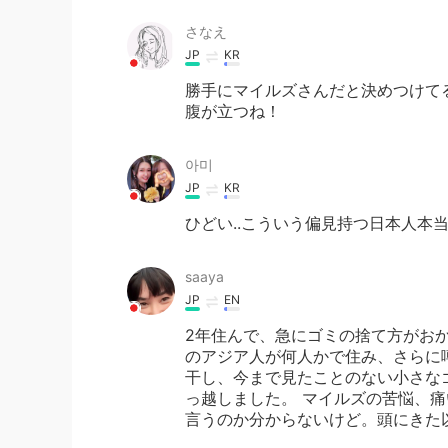
さなえ
JP
KR
勝手にマイルズさんだと決めつけて
腹が立つね！
아미
JP
KR
ひどい..こういう偏見持つ日本人本
saaya
JP
EN
2年住んで、急にゴミの捨て方がおか
のアジア人が何人かで住み、さらに
干し、今まで見たことのない小さな
っ越しました。 マイルズの苦悩、
言うのか分からないけど。頭にきた