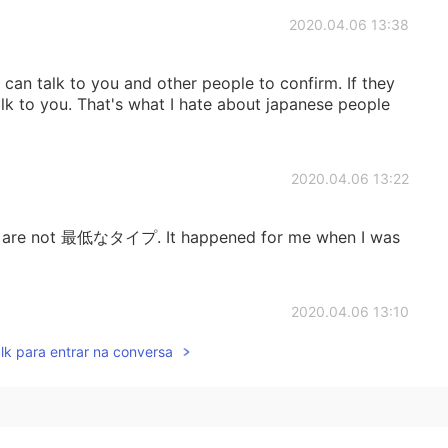
2020.04.06 13:38
 can talk to you and other people to confirm. If they
alk to you. That's what I hate about japanese people
2020.04.06 13:22
u are not 最低なタイプ. It happened for me when I was
2020.04.06 13:10
lk para entrar na conversa
うか無知な人だと思う😢
2020.04.06 12:07