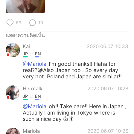
Deutsch
日本語
한국어
Русский
63
10
Indonesia
Italiano
แสดงความคิดเห็น
Kai
2020.06.07 10:33
Türkçe
Tiếng Việt
JP
EN
Português
@Mariola
I'm good thanks!! Haha for
real??😄Also Japan too . So every day
very hot. Poland and Japan are similar!!
Herotalk
2020.06.07 10:28
JP
EN
@Mariola
oh!! Take care!! Here in Japan ,
Actually I am living in Tokyo where is
such a nice day 👍☀️
Mariola
2020.06.07 10:26