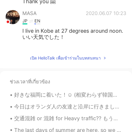
Thank you 🤗
MASA
2020.06.07 10:23
JP
EN
I live in Kobe at 27 degrees around noon.
いい天気でした！
Kai
2020.06.07 10:23
JP
EN
เปิด HelloTalk เพื่อเข้าร่วมในบทสนทนา
Hey how are you today Looks gorgeous
;)
ช่วงเวลาที่เกี่ยวข้อง
Mariola
2020.06.07 10:20
EN
JP
好きな福岡に着いた！☺ (相変わらず韓国人が多かった 笑笑) 今回初めて、日本が大好きなのに日本へ戻りたくなかった！😔 理由わからない 😱 考えたら、色々あると思うけどどっちのせいかわからない...
@Reika
Thank you ❤️
今日はオランダ人の友達と沿岸に行きました。大好きな三陸復興国立公園にあるあまり知られていないなところです。僕は3回目でしたが、何回も行きたいところです。今度もっと早く出てさらに遠くまで海の隣りに...
Reika
2020.06.07 10:19
交通混雑 or 混雑 for Heavy traffic?? もう食べる時間がない 。Hope I could still make it on time。Still feeling unwe...
JP
EN
The last days of summer are here, so we should all enjoy them☀️ 这是一个充满艺术雕塑的空场 I went to a beaut...
Wow your clothes are brilliant😍I like that