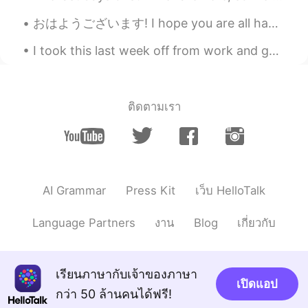
color!
おはようございます! I hope you are all having a great week so far 😀. I got some Bubble Tea today! Coconut ...
I took this last week off from work and got some much needed nature therapy ☺️🌲🍁 It started with...
ติดตามเรา
AI Grammar
Press Kit
เว็บ HelloTalk
Language Partners
งาน
Blog
เกี่ยวกับ
เรียนภาษากับเจ้าของภาษา
เปิดแอป
กว่า 50 ล้านคนได้ฟรี!