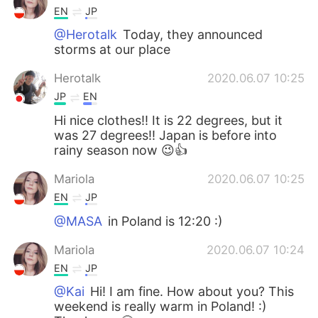
EN
JP
@Herotalk
Today, they announced
storms at our place
Herotalk
2020.06.07 10:25
JP
EN
Hi nice clothes!! It is 22 degrees, but it
was 27 degrees!! Japan is before into
rainy season now 😉👍
Mariola
2020.06.07 10:25
EN
JP
@MASA
in Poland is 12:20 :)
Mariola
2020.06.07 10:24
EN
JP
@Kai
Hi! I am fine. How about you? This
weekend is really warm in Poland! :)