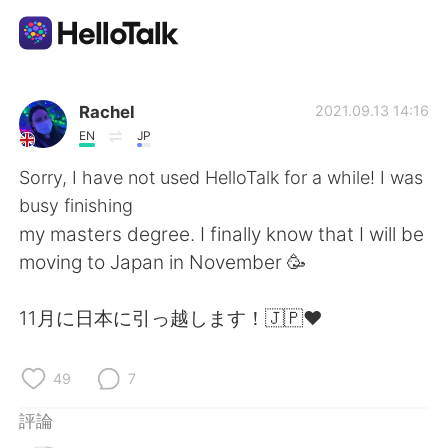
語言交換應用
Rachel
2021.09.13 14:16
EN
JP
AI Grammar Checker
Sorry, I have not used HelloTalk for a while! I was
busy finishing
繁體中文
my masters degree. I finally know that I will be
moving to Japan in November 🥳
English
简体中文
11月に日本に引っ越します！🇯🇵❤️
Español
العربية
49
7
Français
Deutsch
評論