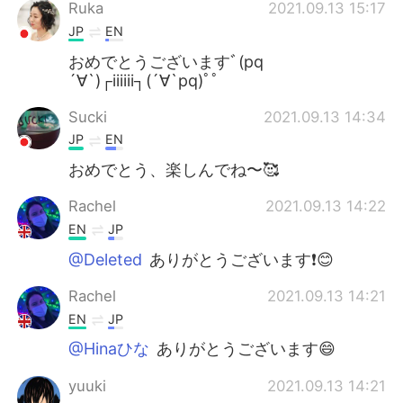
日本語
한국어
Ruka
2021.09.13 15:17
JP
EN
Русский
ไทย
おめでとうございますﾞ(pq
´∀`)┌iiiiii┐(´∀`pq)ﾟﾟ
Indonesia
Italiano
Sucki
2021.09.13 14:34
JP
EN
Türkçe
Tiếng Việt
おめでとう、楽しんでね〜🥰
Português
Rachel
2021.09.13 14:22
EN
JP
@Deleted
ありがとうございます❗️😊
Rachel
2021.09.13 14:21
EN
JP
@Hinaひな
ありがとうございます😄
yuuki
2021.09.13 14:21