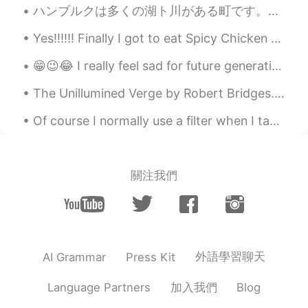
ハンブルクは多くの湖ト川がある町です。カヌーに座って町を探索するのは楽しいことだと思います。ハンブルクでカヌーを借りる場所がたくさんあるのは、良かったです。天気が良い日に、川で過ごす人が多いです。😊😊
Yes!!!!!! Finally I got to eat Spicy Chicken Feet in Singapore!!!! It taste similar to the ones i...
😁😉😂 I really feel sad for future generation who will have parents like us😐🙄😎😋☺️🤦🤷 lmao 😁😆🤭
The Unillumined Verge by Robert Bridges. To a Friend Dying. Part 3 of 3. We must part now? Wel...
Of course I normally use a filter when I take photos, but I didn’t on this photo and I still like...
關注我們
外語學習聊天
AI Grammar
Press Kit
加入我們
Language Partners
Blog