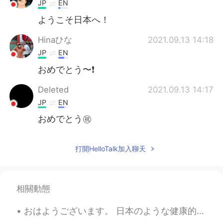
JP
EN
ようこそ日本へ！
Hinaひな
2021.09.13 14:18
JP
EN
おめでとう〜❗️
Deleted
2021.09.13 14:17
JP
EN
おめでとう㊗️
打開HelloTalk加入聊天
相關動態
おはようございます。 日本のような健康的な朝ごはんではないっすけどたまにこれはいいっしょ？😂😂. パスタは作りやすいしpizza も温めるだけ。 Even though it's not he...