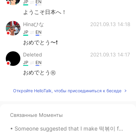
JP
EN
ようこそ日本へ！
Hinaひな
2021.09.13 14:18
JP
EN
おめでとう〜❗️
Deleted
2021.09.13 14:17
JP
EN
おめでとう㊗️
Откройте HelloTalk, чтобы присоединиться к беседе
Связанные Моменты
Someone suggested that I make 떡볶이 for dinner~ But I made 라볶이 instead~ 😂 It was delicious~ 🤤 Th...