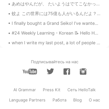
あめはやんだが、 たいようはでてこなかった。- The rain stopped, but the sun did not show itself. ☁️ I took advantage o...
蚊よ この世界には75億も人がいるんだよ？ 僕が特に美味しくないと思うよ？ あれか？前世で大量のあなたの蚊の仲間たちをいなくさせて、僕に一発てか数千万発でも返してやろうって友達連れて僕狙っ...
I finally bought a Grand Seiko! I’ve wanted one for quite a while. It is absolutely beautifully c...
#24 Weekly Learning - Korean 📝 Hello HT friends 😄, Welcome to my weekly learning of 🇰🇷🇯🇵🇷🇺 ❓ Q...
when I write my last post, a lot of people ask me why I can't see (feeling safe ) is a mix betwee...
Подписывайтесь на нас
AI Grammar
Press Kit
Сеть HelloTalk
Language Partners
Работа
Blog
О нас