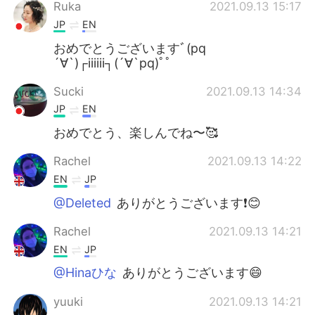
Deutsch
日本語
Ruka
2021.09.13 15:17
JP
EN
한국어
ไทย
おめでとうございますﾞ(pq
´∀`)┌iiiiii┐(´∀`pq)ﾟﾟ
Indonesia
Italiano
Sucki
2021.09.13 14:34
JP
EN
Türkçe
Tiếng Việt
おめでとう、楽しんでね〜🥰
Português
Rachel
2021.09.13 14:22
EN
JP
@Deleted
ありがとうございます❗️😊
Rachel
2021.09.13 14:21
EN
JP
@Hinaひな
ありがとうございます😄
yuuki
2021.09.13 14:21