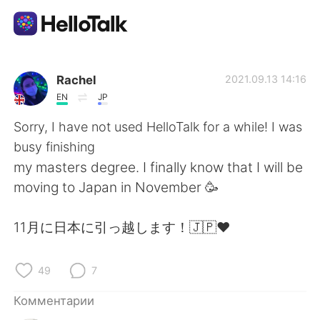
Приложение для Языкового Обмена
Rachel
2021.09.13 14:16
EN
JP
AI Grammar Checker
Sorry, I have not used HelloTalk for a while! I was
busy finishing
Русский
my masters degree. I finally know that I will be
moving to Japan in November 🥳
English
简体中文
11月に日本に引っ越します！🇯🇵❤️
繁體中文
Español
49
7
العربية
Français
Комментарии