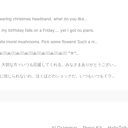
2020.04.01 13:11
s wearing christmas headband. what do you like...
、💓美味しそう
y birthday falls on a Friday.... yet I got no plans.
2020.04.01 13:10
hite morel mushrooms. Pick some flowers! Such a ni...
‍♀️🙏🙇‍♀️🙏🙇‍♀️🙏🙇‍♀️🙏🙇‍♀️🙏🙇‍♀️🙏🙇‍♀️ °☆°...
まありがとうございます！これからもよろしくお願いします。たくさんのメッセージをありがとうううう。 美味しいも...
2020.04.01 13:09
もいつもドラマとかインタビュとかバラエティーに出たら観てた。自殺って複雑な事だと思うけど、本当に死にたいと...
AI Grammar
Press Kit
HelloTal