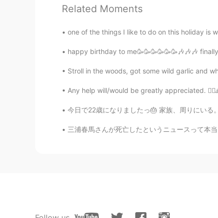
Related Moments
maori
JP
EN
one of the things I like to do on this holiday i
映画とかでもよく見る気がします、、
happy birthday to me🥳🥳🥳🥳🥳🥳🎶🎶🎶 finally m
Mirei
Stroll in the woods, got some wild garlic and w
JP
EN
Any help will/would be greatly appreciated. 🙇‍♀️🙏🙇‍♀️🙏
美味しそー😋😋
今日で22歳になりましたっ🎂 家族、周りにいる。大切な方々いつも応援してくれる。みなさ
あん
三浦春馬さんが死亡したというニュースって本当に信じられないわ。泣くほどのショックだ。いつ
JP
KR
どんな味がしますか？
Follow us