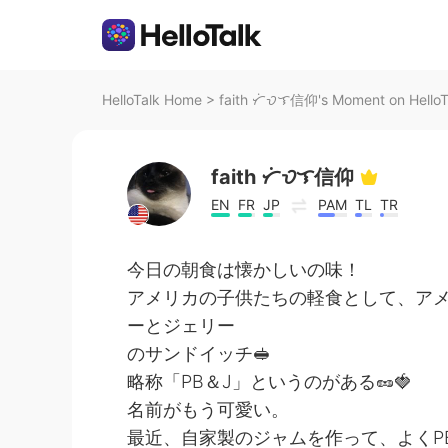
HelloTalk Home
>
faith ᜆᜒᜏᜎ信仰's Moment on HelloT
faith ᜆᜒᜏᜎ信仰
EN
FR
JP
PAM
TL
TR
今日の朝食は懐かしいの味！
アメリカの子供たちの軽食として、ア
ーとジェリー
のサンドイッチ🥪
略称「PB＆J」というのがある🥜🍓
名前がもう可愛い。
最近、自家製のジャムを作って、よくP