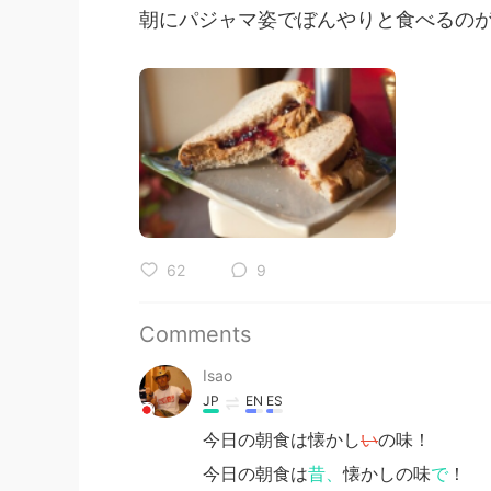
朝にパジャマ姿でぼんやりと食べるのが
62
9
Comments
Isao
JP
EN
ES
今日の朝食は懐かし
い
の味！
今日の朝食は
昔、
懐かしの味
で
！