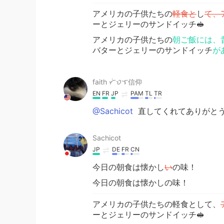
アメリカの子供たちの
軽食と
し
て、
ーとジェリーのサンドイッチ🥪
アメリカの子供たちの
朝ご飯には、
バターとジェリーのサンドイッチ
が
faith ᜆᜒᜏᜎ信仰
EN
FR
JP
PAM
TL
TR
@Sachicot
直してくれてありがとう🙇🏻
Sachicot
JP
DE
FR
CN
今日の朝食は懐かし
い
の味！
今日の朝食は懐かしの味！
アメリカの子供たちの軽食として、
ーとジェリーのサンドイッチ🥪