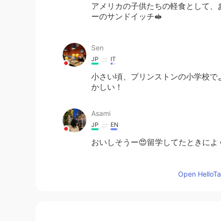
アメリカの子供たちの軽食として、
ーのサンドイッチ🥪
Sen
JP
IT
小さい頃、プリンストンの小学校で
かしい！
Asami
JP
EN
おいしそうー😍留学してたときに
faith ᜆᜒᜏᜎ信仰
Open HelloTal
EN
FR
JP
PAM
TL
TR
@あん
シンプルだけど、これが甘い
ました😮👌