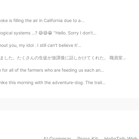
2020.04.01 13:11
ke is filling the air in California due to a...
、💓美味しそう
gical systems ...? 😄😄😁 "Hello. Sorry I don't...
2020.04.01 13:10
ut you, my idol . I still can't believe it'...
くれた。 職員室でみんなの手紙を読んで、そろそろ学校を出ようとしたら、教頭先生に「もう行っちゃうの？」って...
 for all of the farmers who are feeding us each an...
2020.04.01 13:09
ke this morning with the adventure-dog. The trail...
AI Grammar
Press Kit
HelloTalk Web