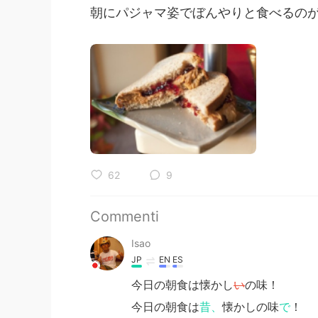
朝にパジャマ姿でぼんやりと食べるのが
62
9
Commenti
Isao
JP
EN
ES
今日の朝食は懐かし
い
の味！
今日の朝食は
昔、
懐かしの味
で
！