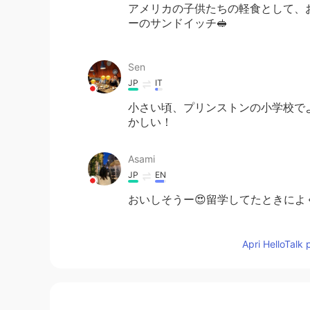
アメリカの子供たちの軽食として、
ーのサンドイッチ🥪
Sen
JP
IT
小さい頃、プリンストンの小学校で
かしい！
Asami
JP
EN
おいしそうー😍留学してたときに
faith ᜆᜒᜏᜎ信仰
Apri HelloTalk 
EN
FR
JP
PAM
TL
TR
@あん
シンプルだけど、これが甘い
ました😮👌