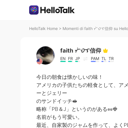
HelloTalk Home
>
Momenti di faith ᜆᜒᜏᜎ信仰 su Hello
faith ᜆᜒᜏᜎ信仰
EN
FR
JP
PAM
TL
TR
今日の朝食は懐かしいの味！
アメリカの子供たちの軽食として、ア
ーとジェリー
のサンドイッチ🥪
略称「PB＆J」というのがある🥜🍓
名前がもう可愛い。
最近、自家製のジャムを作って、よくP