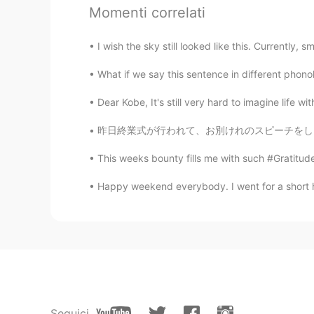
Momenti correlati
maori
JP
EN
I wish the sky still looked like this. Currently, smo
映画とかでもよく見る気がします、、
What if we say this sentence in different phonolo
Mirei
Dear Kobe, It's still very hard to imagine life witho
JP
EN
昨日終業式が行われて、お別けれのスピーチをしました。たくさんの生徒が放課後に話しかけて
美味しそー😋😋
This weeks bounty fills me with such #Gratitude
あん
Happy weekend everybody. I went for a short hi
JP
KR
どんな味がしますか？
Seguici