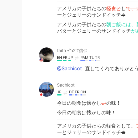
アメリカの子供たちの
軽食と
し
て、
ーとジェリーのサンドイッチ🥪
アメリカの子供たちの
朝ご飯には、
バターとジェリーのサンドイッチ
が
faith ᜆᜒᜏᜎ信仰
EN
FR
JP
PAM
TL
TR
@Sachicot
直してくれてありがとう🙇🏻
Sachicot
JP
DE
FR
CN
今日の朝食は懐かし
い
の味！
今日の朝食は懐かしの味！
アメリカの子供たちの軽食として、
ーとジェリーのサンドイッチ🥪