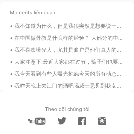
不论
在
哪个
国
家
，
当自己作为一名
外国
人
，去
适应
当地的风俗习惯是种义务。
Moments liên quan
而当地
人
只能是包容你，而不是适应
你
。
我不知道为什么，但是我很突然是想要说一下我对学习语言的理论。不管别人说什么，最好的学习弟二种语言的方式就是讨论你感兴趣的东西。一个劲在填写空间，做作业，学习语法的话就会觉得好无聊，没有动力坚持下...
这
就
是最起码
得
尊重
在中国做外教是什么样的经验？ 大部分的中国的外国人是从英语教育开始。中国人对学习英语很认真，都趁着学习英语的机会（这就是在HT上中国用户比英语母语者多十倍的原因）。 在中国，英语老师的名气不太...
因为
这是最起码
的
尊重
。
我不喜欢曝光人，尤其是账户是他们真人的话，但我每一次看一个人在别人的动态下写"I can teach you English"我有一些疑问。他们是想要还是误导人? 他们是不是想要找下一个受害者？...
四年后，我的
营
生方式更像一个中国
大家注意下:最近大家都在过节，骗子们也要过节，所以过来组团骗人。除了之前的死老婆、帮你理财、注册网站、机场需要钱打出租外，他们开始装好人，使用新骗术。他们开始装教语言的，帮你改句子，来吸引你聊天...
人。
四年后，我的生
活
方式更像一个中国
我今天看到有些人曝光抱怨今天的所有动态都是跟70周年相关的，甚至说刷屏了。 你们真的对你们国家特别骄傲，有这么多进步，发明，从贫穷的国家变成丰富的。你们不要管不懂中国人为啥这么骄傲的外国人。不懂...
人。
我昨天晚上去江门的酒吧喝威士忌见到我女朋友的好朋友(现在也是我的好朋友!) 我去柜台点威士忌才发现他们的选择很丰富，选择困难症又饶了。我问调酒师他的建议是啥(我喜欢酷一点的)，然后旁边的人是说,...
我吃
中国菜
，多看中国
电影，
慢慢了解
中国文化
，中国人的
思维
，这里的
艺术
概
念。
Theo dõi chúng tôi
当
中国菜
、
电影
、音乐等成为日常
，中
国
的
文化
、
思维
方式和
艺术
理
念
逐渐渗
透到我的生活中
。