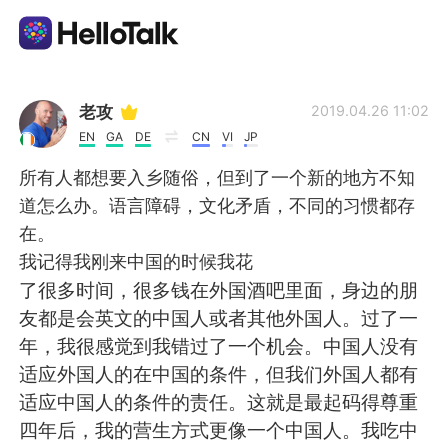
Ứng dụng trao đổi ngôn ngữ
老攻
2019.04.26 11:02
EN
GA
DE
CN
VI
JP
AI Grammar Checker
所有人都想要入乡随俗，但到了一个新的地方不知
道怎么办。语言障碍，文化矛盾，不同的习惯都存
Tiếng Việt
在。
我记得我刚来中国的时候我花
了很多时间，很多钱在外国酒吧里面，身边的朋
English
简体中文
友都是会英文的中国人或者其他外国人。过了一
年，我很感觉到我错过了一个机会。中国人没有
繁體中文
Español
适应外国人的在中国的条件，但我们外国人都有
适应中国人的条件的责任。这就是最起码得尊重
العربية
Français
四年后，我的营生方式更像一个中国人。我吃中