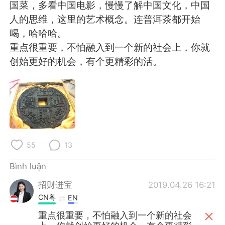
Deutsch
日本語
国菜，多看中国电影，慢慢了解中国文化，中国
人的思维，这里的艺术概念。连普洱茶都开始
한국어
Русский
喝，哈哈哈。
重点很重要，不怕融入到一个新的社会上，你就
ไทย
Indonesia
创始更好的机会，有个更精彩的活。
Italiano
Türkçe
Português
55
13
Bình luận
招财进宝
2019.04.26 16:21
CN粤
EN
重点很重要，不怕融入到一个新的社会