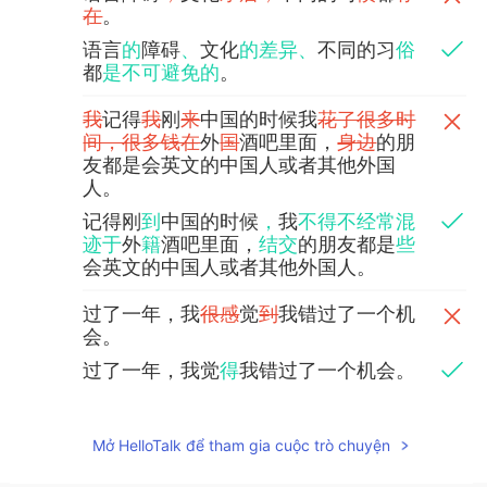
在
。
语言
的
障碍
、
文化
的差异、
不同的习
俗
都
是不可避免的
。
我
记得
我
刚
来
中国的时候我
花了很多时
间，很多钱在
外
国
酒吧里面，
身边
的朋
友都是会英文的中国人或者其他外国
人。
记得刚
到
中国的时候
，
我
不得不经常混
迹于
外
籍
酒吧里面，
结交
的朋友都是
些
会英文的中国人或者其他外国人。
过了一年，我
很感
觉
到
我错过了一个机
会。
过了一年，我觉
得
我错过了一个机会。
中国人没有适应外国人的
在
中
国
的条
件
，
但我们
外国人
都有
适应
中国
人
的条
Mở HelloTalk để tham gia cuộc trò chuyện
件的责任
。