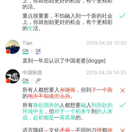
上，你就创始更好的机会，有个更精彩
的活。
重点很重要，不怕融入到一个新的社会
上，你就创始更好的机会，有个更精彩
的
生
活。
Tian
2019.04.26 15:50
CN
DE
直到一年后认识了中国老婆[dogge]
中国制造
2019.04.26 14:25
CN
JP
所有人都想要入
乡随俗
，但到
了
一
个新
的
地方不知道怎么办
。
所有
身处国外的
人都想要
融
入
到所处的
环境中去
，但
对于一个初来乍
到
的人来
说，起初都是
一
筹莫展
的。
语言障碍
，
文化
矛盾，
不同的习
惯
都
存