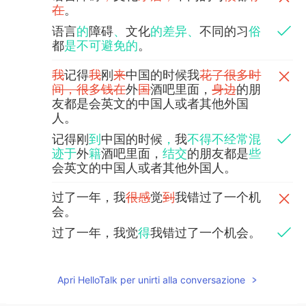
在
。
语言
的
障碍
、
文化
的差异、
不同的习
俗
都
是不可避免的
。
我
记得
我
刚
来
中国的时候我
花了很多时
间，很多钱在
外
国
酒吧里面，
身边
的朋
友都是会英文的中国人或者其他外国
人。
记得刚
到
中国的时候
，
我
不得不经常混
迹于
外
籍
酒吧里面，
结交
的朋友都是
些
会英文的中国人或者其他外国人。
过了一年，我
很感
觉
到
我错过了一个机
会。
过了一年，我觉
得
我错过了一个机会。
中国人没有适应外国人的
在
中
国
的条
件
，
但我们
外国人
都有
适应
中国
人
的条
Apri HelloTalk per unirti alla conversazione
件的责任
。