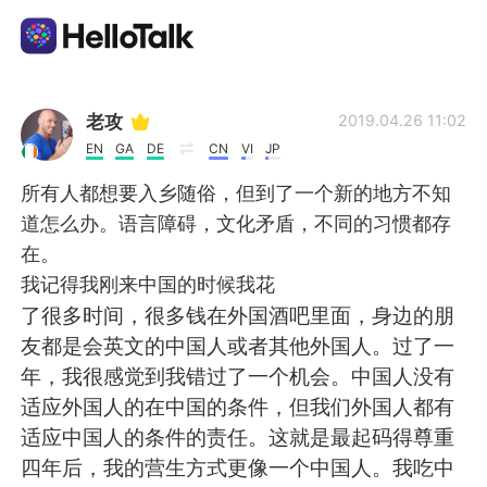
App di scambio linguistico
老攻
2019.04.26 11:02
EN
GA
DE
CN
VI
JP
AI Grammar Checker
所有人都想要入乡随俗，但到了一个新的地方不知
道怎么办。语言障碍，文化矛盾，不同的习惯都存
Italiano
在。
我记得我刚来中国的时候我花
了很多时间，很多钱在外国酒吧里面，身边的朋
English
简体中文
友都是会英文的中国人或者其他外国人。过了一
年，我很感觉到我错过了一个机会。中国人没有
繁體中文
Español
适应外国人的在中国的条件，但我们外国人都有
适应中国人的条件的责任。这就是最起码得尊重
العربية
Français
四年后，我的营生方式更像一个中国人。我吃中