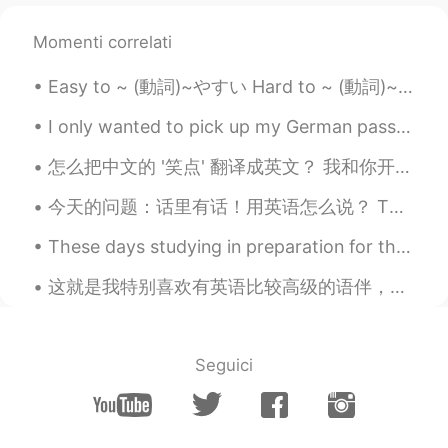
不论
在
哪个
国
家
，
当自己作为一名
外国
人
，去
适应
当地的风俗习惯是种义务。
Momenti correlati
而当地
人
只能是包容你，而不是适应
你
。
Easy to ~ (動詞)~やすい Hard to ~ (動詞)~ にくい This book is easy to read This coffee is easy to drink J...
这
就
是最起码
得
尊重
I only wanted to pick up my German passport but. . Are all women at the reception desk so talkati...
因为
这是最起码
的
尊重
。
怎么把中文的 '笑点' 翻译成英文？ 我和你开玩笑而已！I'm just joking! 那，笑点在哪儿? How's that funny? I fail to see what's so ...
四年后，我的
营
生方式更像一个中国
今天的问题：话里有话！用英语怎么说？ There's a *hidden meaning* in what he/she is saying. He's *getting at* somet...
人。
四年后，我的生
活
方式更像一个中国
These days studying in preparation for this HSK5 exam just dominates my life! Send help😖😖 这些天，准备...
人。
这就是我特别喜欢有英语比较高级的语伴，可以谈论比较专业的话题。在这个情况下我们在聊李小龙的哲学，然后中文的部分我们谈论中国移动的年报。 随便聊天不行，为了提高语言水平需要目标和计划。 我们提前...
我吃
中国菜
，多看中国
电影，
慢慢了解
中国文化
，中国人的
思维
，这里的
艺术
概
念。
Seguici
当
中国菜
、
电影
、音乐等成为日常
，中
国
的
文化
、
思维
方式和
艺术
理
念
逐渐渗
透到我的生活中
。