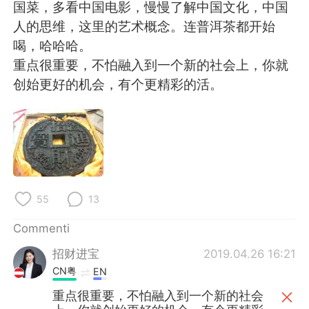
Deutsch
日本語
国菜，多看中国电影，慢慢了解中国文化，中国
人的思维，这里的艺术概念。连普洱茶都开始
한국어
Русский
喝，哈哈哈。
重点很重要，不怕融入到一个新的社会上，你就
ไทย
Indonesia
创始更好的机会，有个更精彩的活。
Türkçe
Tiếng Việt
Português
55
13
Commenti
招财进宝
2019.04.26 16:21
CN粤
EN
重点很重要，不怕融入到一个新的社会