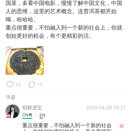
Deutsch
日本語
国菜，多看中国电影，慢慢了解中国文化，中国
人的思维，这里的艺术概念。连普洱茶都开始
Русский
ไทย
喝，哈哈哈。
重点很重要，不怕融入到一个新的社会上，你就
Indonesia
Italiano
创始更好的机会，有个更精彩的活。
Türkçe
Tiếng Việt
Português
55
13
댓글
招财进宝
2019.04.26 16:21
CN粤
EN
重点很重要，不怕融入到一个新的社会