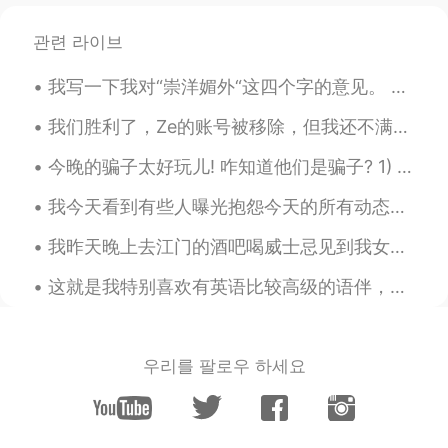
不论
在
哪个
国
家
，
当自己作为一名
外国
人
，去
适应
当地的风俗习惯是种义务。
관련 라이브
而当地
人
只能是包容你，而不是适应
你
。
我写一下我对“崇洋媚外“这四个字的意见。 我经常在博客上看有些人说喜欢外国音乐，电影，时尚还有交外国男朋友叫做“崇洋媚外”。 我发现大部分的时候是男生贬低女生的四个字。我们应该说喜欢嘻哈时尚，...
这
就
是最起码
得
尊重
我们胜利了，Ze的账号被移除，但我还不满意。 很多人还是被他欺骗了，并且我相信他之后回来。我不喜欢攻击人，只喜欢指出不好的行为，但他一直都是这样，所以得说一声警告大家。 不要说被他欺骗的女生是...
因为
这是最起码
的
尊重
。
今晚的骗子太好玩儿! 咋知道他们是骗子? 1) 他们的时区和他们说的地方有矛盾 2) 他们跟你太热情打个招呼说他们的"城市"和他们的国家Miami, Florida, 什么的 3) 很快想加你的...
四年后，我的
营
生方式更像一个中国
我今天看到有些人曝光抱怨今天的所有动态都是跟70周年相关的，甚至说刷屏了。 你们真的对你们国家特别骄傲，有这么多进步，发明，从贫穷的国家变成丰富的。你们不要管不懂中国人为啥这么骄傲的外国人。不懂...
人。
四年后，我的生
活
方式更像一个中国
我昨天晚上去江门的酒吧喝威士忌见到我女朋友的好朋友(现在也是我的好朋友!) 我去柜台点威士忌才发现他们的选择很丰富，选择困难症又饶了。我问调酒师他的建议是啥(我喜欢酷一点的)，然后旁边的人是说,...
人。
这就是我特别喜欢有英语比较高级的语伴，可以谈论比较专业的话题。在这个情况下我们在聊李小龙的哲学，然后中文的部分我们谈论中国移动的年报。 随便聊天不行，为了提高语言水平需要目标和计划。 我们提前...
我吃
中国菜
，多看中国
电影，
慢慢了解
中国文化
，中国人的
思维
，这里的
艺术
概
念。
우리를 팔로우 하세요
当
中国菜
、
电影
、音乐等成为日常
，中
国
的
文化
、
思维
方式和
艺术
理
念
逐渐渗
透到我的生活中
。