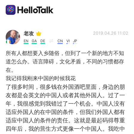
언어 교환 앱
老攻
2019.04.26 11:02
EN
GA
DE
CN
VI
JP
AI Grammar Checker
所有人都想要入乡随俗，但到了一个新的地方不知
道怎么办。语言障碍，文化矛盾，不同的习惯都存
한국어
在。
我记得我刚来中国的时候我花
了很多时间，很多钱在外国酒吧里面，身边的朋
English
简体中文
友都是会英文的中国人或者其他外国人。过了一
年，我很感觉到我错过了一个机会。中国人没有
繁體中文
Español
适应外国人的在中国的条件，但我们外国人都有
适应中国人的条件的责任。这就是最起码得尊重
العربية
Français
四年后，我的营生方式更像一个中国人。我吃中