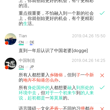
上，你就创始更好的机会，有个更精彩
的活。
重点很重要，不怕融入到一个新的社会
上，你就创始更好的机会，有个更精彩
的
生
活。
Tian
2019.04.26 15:50
CN
DE
直到一年后认识了中国老婆[dogge]
中国制造
2019.04.26 14:25
CN
JP
所有人都想要入
乡随俗
，但到
了
一
个新
的
地方不知道怎么办
。
所有
身处国外的
人都想要
融
入
到所处的
环境中去
，但
对于一个初来乍
到
的人来
说，起初都是
一
筹莫展
的。
语言障碍
，
文化
矛盾，
不同的习
惯
都
存