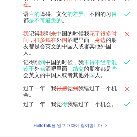
在
。
语言
的
障碍
、
文化
的差异、
不同的习
俗
都
是不可避免的
。
我
记得
我
刚
来
中国的时候我
花了很多时
间，很多钱在
外
国
酒吧里面，
身边
的朋
友都是会英文的中国人或者其他外国
人。
记得刚
到
中国的时候
，
我
不得不经常混
迹于
外
籍
酒吧里面，
结交
的朋友都是
些
会英文的中国人或者其他外国人。
过了一年，我
很感
觉
到
我错过了一个机
会。
过了一年，我觉
得
我错过了一个机会。
中国人没有适应外国人的
在
中
国
的条
件
，
但我们
外国人
都有
适应
中国
人
的条
HelloTalk을 열고 대화에 참여합니다
件的责任
。