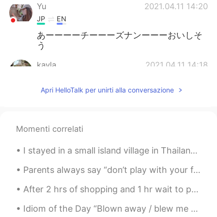
Yu
2021.04.11 14:20
JP
EN
あーーーーチーーーズナンーーーおいしそ
う
kayla
2021.04.11 14:18
KR
EN
Apri HelloTalk per unirti alla conversazione
おいしそう. 😍 ハングルは学びやすいます.
頑張って.🤗🤗
Justin
2021.04.11 14:14
Momenti correlati
EN
JP
I stayed in a small island village in Thailand🇹🇭 and the water is so shallow that i was able to w...
@lama
I'm laughing so much
Parents always say “don’t play with your food” they never said anything about not making art with...
lama
2021.04.11 14:11
AR
EN
After 2 hrs of shopping and 1 hr wait to pay for my stuff 😅😷🥱😖 I finally was able to get somethin...
@Justin
I swear to God if this restaurant
Idiom of the Day “Blown away / blew me away” If you experience something rather incredible and ...
in my city I will run to it like🏃🏃🏃🏃🧟‍♂️