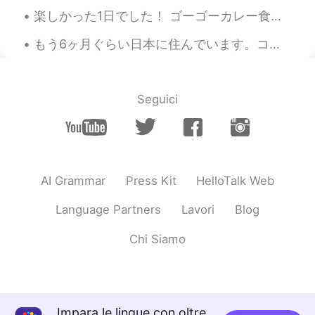
楽しかった1日でした！ ゴーゴーカレー食べて、ゲーセンでキャプテンアメリカのフィギュアを簡単に取れて、嬉しかった！（＾∇＾） 夜ご飯またハンバーグを作りました〜 引っ越して以来、初めてちゃんとし...
lama
2021.04.11 14:10
AR
EN
もう6ヶ月ぐらい日本に住んでいます。コロナだから、今年は本当に大変でした。でも、あきらめないです。ここにいい人生を作りたいので今から本当に頑張ります。まず、日本語学校のコースを修了したいです。そ...
@Justin
yalla I'm waiting 😭
Justin
2021.04.11 14:09
Seguici
EN
JP
@lama
I'll give you some 😂
lama
2021.04.11 14:07
AR
EN
AI Grammar
Press Kit
HelloTalk Web
I want the food 😪😋
Language Partners
Lavori
Blog
にゃりんこ
2021.04.11 14:03
Chi Siamo
JP
EN
@Justin
めっちゃうれしいお言葉😂ありが
とう
Impara le lingue con oltre
Justin
2021.04.11 14:02