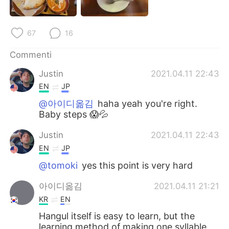
Deutsch
日本語
한국어
Русский
67
16
ไทย
Indonesia
Commenti
Justin
2021.04.11 22:43
Türkçe
Tiếng Việt
EN
JP
@아이디옮김
haha yeah you're right.
Português
Baby steps 😱💦
Justin
2021.04.11 22:43
EN
JP
@tomoki
yes this point is very hard
아이디옮김
2021.04.11 21:21
KR
EN
Hangul itself is easy to learn, but the
learning method of making one syllable