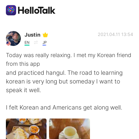
App di scambio linguistico
Justin
2021.04.11 13:54
EN
JP
AI Grammar Checker
Today was really relaxing. I met my Korean friend
from this app
Italiano
and practiced hangul. The road to learning
korean is very long but someday I want to
speak it well.
English
简体中文
I felt Korean and Americans get along well.
繁體中文
Español
العربية
Français