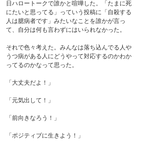
日本語
한국어
日ハロートークで誰かと喧嘩した。「たまに死
にたいと思ってる」っていう投稿に「自殺する
Русский
ไทย
人は臆病者です」みたいなことを誰かが言っ
て、自分は何も言わずにはいられなかった。
Indonesia
Italiano
それで色々考えた。みんなは落ち込んでる人や
Türkçe
Tiếng Việt
うつ病がある人にどうやって対応するのかわか
ってるのかなって思った。
Português
「大丈夫だよ！」
「元気出して！」
「前向きなろう！」
「ポジティブに生きよう！」