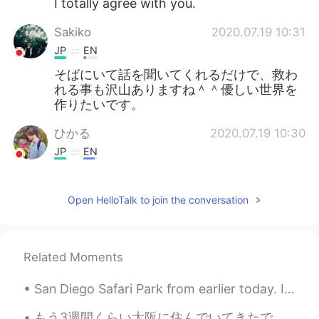
I totally agree with you.
Sakiko
2020.07.19 10:31
JP
EN
そばにいて話を聞いてくれるだけで、救わ
れる事も沢山ありますね＾＾優しい世界を
作りたいです。
ひかる
2020.07.19 10:30
JP
EN
素晴らしいですね。みんながお互いこう気
遣えるようになれば、思いつめる人も少な
Open HelloTalk to join the conversation
くなるでしょね。
unknown
2020.07.19 10:30
JP
EN
Related Moments
Totally you're right 120%
San Diego Safari Park from earlier today. It was fairly devoid of people and not too hot - quite ...
もう3週間くらい大阪に住んでいてきたですがまだ友達ができていない。仕事で皆はめっちゃ年上や英語が全く話さない。仕事以外友達を作れるチャンスがないだから悲しい。このアプリはいいだけどたまに変な人い...