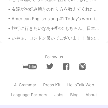
友達がお好み焼きの作り方を教えてくれた。簡単でおいしかった😋 余分を作って、それは今日のお弁当になった。それもおいしかった。同僚はうらやましかった😁 そして、このコーンチップスを食べてみた。す...
American English slang #1 Today’s word is: “ripped” “Ripped” is an adjective that is used to de...
旅行に行きたいなあ✈️🌏✨❗️ もちろん、日本に早く戻りたい🇯🇵❤️日本以外で、一番好きな旅行はハワイに行く時だった🌺 ハワイの旅でこれらの写真を撮った📸本当に美しい場所だよね。楽園だと思う...
いやぁ、ロンドン暑いでございます！ 酢の物食べてゴロゴロしちゃいます 皆さま、暑い天気に負けないでね！ Whew, it’s hot in London! I’m eating suno...
Follow us
AI Grammar
Press Kit
HelloTalk Web
Language Partners
Jobs
Blog
About