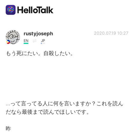
Language Exchange App
rustyjoseph
2020.07.19 10:27
EN
JP
AI Grammar Checker
もう死にたい。自殺したい。
English
简体中文
繁體中文
…って言ってる人に何を言いますか？これを読ん
Español
العربية
だなら最後まで読んでほしいです。
Français
Deutsch
昨