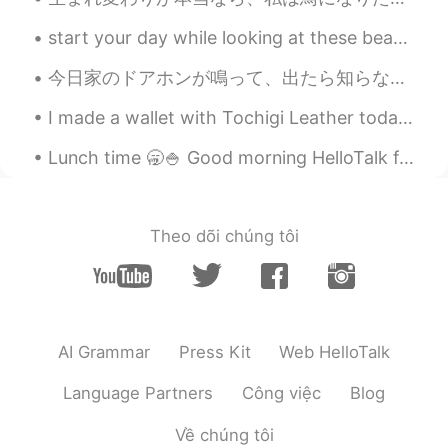
start your day while looking at these beautiful flowers. don't pluck them because you are simply...
今日家のドアホンが鳴って、出たら知らない若い二人の日本人がいて「となりに引っ越してきた○○です。挨拶しに来ました、よろしくお願いします。 つまらないものですが、よかったらどうぞ！」と言われて何か...
I made a wallet with Tochigi Leather today. over time and with use, it will get a nice patina lik...
Lunch time 🥱🍚 Good morning HelloTalk friends 🙋‍♀️ Send me a message if you are free to chat 😇 i...
Theo dõi chúng tôi
AI Grammar
Press Kit
Web HelloTalk
Language Partners
Công việc
Blog
Về chúng tôi