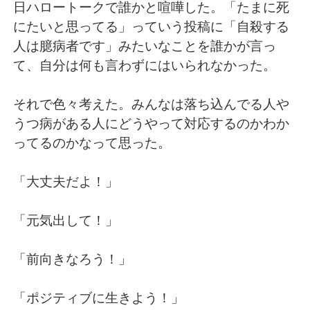
Deutsch
日本語
日ハロートークで誰かと喧嘩した。「たまに死
にたいと思ってる」っていう投稿に「自殺する
한국어
Русский
人は臆病者です」みたいなことを誰かが言っ
て、自分は何も言わずにはいられなかった。
ไทย
Indonesia
それで色々考えた。みんなは落ち込んでる人や
Italiano
Türkçe
うつ病がある人にどうやって対応するのかわか
ってるのかなって思った。
Português
「大丈夫だよ！」
「元気出して！」
「前向きなろう！」
「ポジティブに生きよう！」