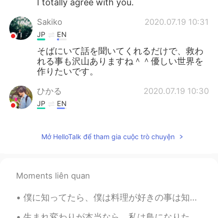
I totally agree with you.
Sakiko
2020.07.19 10:31
JP
EN
そばにいて話を聞いてくれるだけで、救わ
れる事も沢山ありますね＾＾優しい世界を
作りたいです。
ひかる
2020.07.19 10:30
JP
EN
素晴らしいですね。みんながお互いこう気
遣えるようになれば、思いつめる人も少な
Mở HelloTalk để tham gia cuộc trò chuyện
くなるでしょね。
unknown
2020.07.19 10:30
JP
EN
Moments liên quan
Totally you're right 120%
僕に知ってたら、僕は料理が好きの事は知ってる。😜それ上にビンテージやアンティークな物の興味がある。 Thrift storeと言う店にこの小さい銅フライパンを見つけた。😍Thrift sto...
生まれ変わりが本当なら、私は鳥になりたいと思います。鳥のように旅行したいから。でも、たぶん、鳥には、人間に違って、旅行はあまり楽しくない。💁🏻‍♀️🦅 この写真はイギリスの「Bath」と言う街...