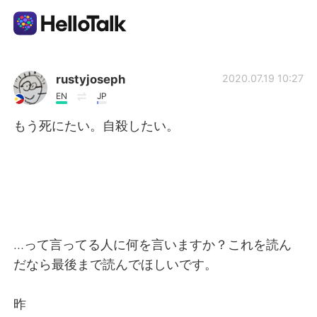
Ứng dụng trao đổi ngôn ngữ
rustyjoseph
2020.07.19 10:27
EN
JP
AI Grammar Checker
もう死にたい。自殺したい。
Tiếng Việt
English
简体中文
…って言ってる人に何を言いますか？これを読ん
繁體中文
Español
だなら最後まで読んでほしいです。
العربية
Français
昨