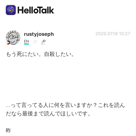
Приложение для Языкового Обмена
rustyjoseph
2020.07.19 10:27
EN
JP
AI Grammar Checker
もう死にたい。自殺したい。
Русский
English
简体中文
…って言ってる人に何を言いますか？これを読ん
繁體中文
Español
だなら最後まで読んでほしいです。
العربية
Français
昨