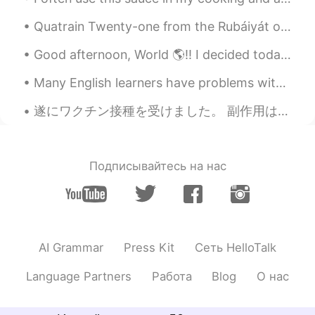
Quatrain Twenty-one from the Rubáiyát of Omar Khayyám. Translated by Edward FitzGerald. Lo! so...
Good afternoon, World 🌎!! I decided today was the perfect day for the beach. 🏖 It’s been such a...
Many English learners have problems with the different english accents in the world, because it i...
遂にワクチン接種を受けました。 副作用は人によって違うですが、僕はひどい気分になりましたた😷注射した24時後、熱が出ましたよー 🤒 でも一晩を休んだら、翌日はすっかり元気になりました。 僕は...
Подписывайтесь на нас
AI Grammar
Press Kit
Сеть HelloTalk
Language Partners
Работа
Blog
О нас