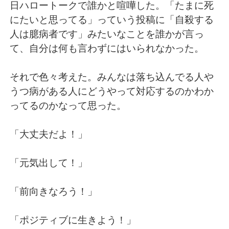
Deutsch
日本語
日ハロートークで誰かと喧嘩した。「たまに死
にたいと思ってる」っていう投稿に「自殺する
한국어
ไทย
人は臆病者です」みたいなことを誰かが言っ
て、自分は何も言わずにはいられなかった。
Indonesia
Italiano
それで色々考えた。みんなは落ち込んでる人や
Türkçe
Tiếng Việt
うつ病がある人にどうやって対応するのかわか
ってるのかなって思った。
Português
「大丈夫だよ！」
「元気出して！」
「前向きなろう！」
「ポジティブに生きよう！」