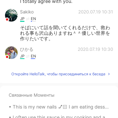
I totally agree with you.
Sakiko
2020.07.19 10:31
JP
EN
そばにいて話を聞いてくれるだけで、救わ
れる事も沢山ありますね＾＾優しい世界を
作りたいです。
ひかる
2020.07.19 10:30
JP
EN
素晴らしいですね。みんながお互いこう気
遣えるようになれば、思いつめる人も少な
Откройте HelloTalk, чтобы присоединиться к беседе
くなるでしょね。
unknown
2020.07.19 10:30
JP
EN
Связанные Моменты
Totally you're right 120%
This is my new nails 💅🏻 I am eating dessert 🥭 It’s mango flavored 👅💦 How are you planning to ...
I often use this sauce in my cooking and also as a condiment on my food 😋 If you want to t try ...