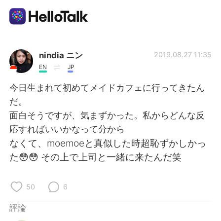
語言交換應用
nindia ニン
2019.08.27 11:35
EN
JP
AI Grammar Checker
今日生まれて初めてメイドカフェに行ってきたん
だ。
繁體中文
面白そうですが、気まずかった。私からどんな反
応すればいいかなって分から
なくて、moemoeと真似した時超恥ずかしかっ
English
简体中文
た😳😳 その上で上司と一緒に来たんだ笑
Español
العربية
50
6
Français
Deutsch
評論