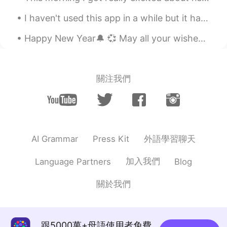
I haven't used this app in a while but it has been snowing recently in England so I built a snowm...
Happy New Year🔔 💞 May all your wishes come true.🧚‍♀️ New Year’s Eve Dinner 🥰 *sushi takeout 🍣 *...
關注我們
外語學習聊天
AI Grammar
Press Kit
加入我們
Language Partners
Blog
關於我們
跟5000萬+母語使用者免費