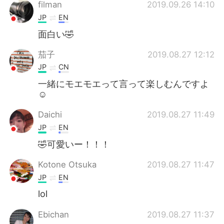
日本語
한국어
filman
2019.09.26 14:10
JP
EN
Русский
ไทย
面白い🤣
Indonesia
Italiano
茄子
2019.08.27 12:12
JP
CN
Türkçe
Tiếng Việt
一緒にモエモエって言って楽しむんですよ
☺
Português
Daichi
2019.08.27 11:49
JP
EN
🤣可愛いー！！！
Kotone Otsuka
2019.08.27 11:47
JP
EN
lol
Ebichan
2019.08.27 11:37