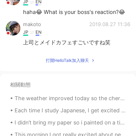
JP
EN
haha😂 What is your boss's reaction?😂
makoto
2019.08.27 11:36
JP
EN
上司とメイドカフェすごいですね笑
打開HelloTalk加入聊天
相關動態
The weather improved today so the cherry blossoms are starting to bloom. It was very windy but n...
Each time I study Japanese, I get excited to understand new things, followed by depression at how...
I didn’t bring my paper so i painted on a tissue paper instead 😂 Killing some time, chilling in a...
This morning I got really excited about new educational supplies at work... Lockdown needs to end...