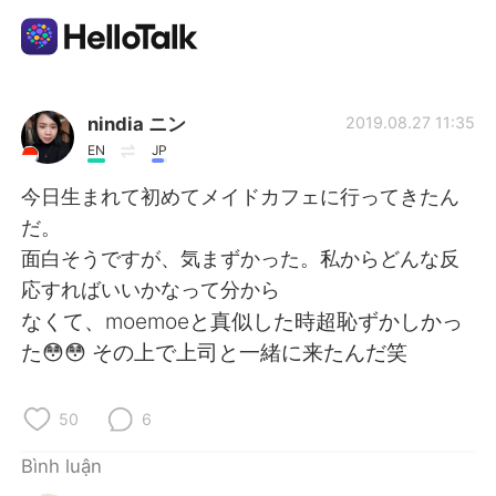
Ứng dụng trao đổi ngôn ngữ
nindia ニン
2019.08.27 11:35
EN
JP
AI Grammar Checker
今日生まれて初めてメイドカフェに行ってきたん
だ。
Tiếng Việt
面白そうですが、気まずかった。私からどんな反
応すればいいかなって分から
なくて、moemoeと真似した時超恥ずかしかっ
English
简体中文
た😳😳 その上で上司と一緒に来たんだ笑
繁體中文
Español
50
6
العربية
Français
Bình luận