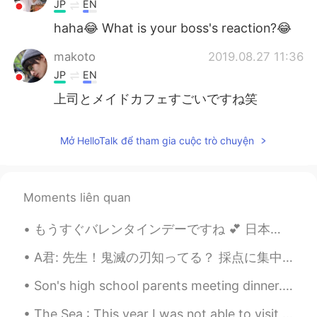
JP
EN
haha😂 What is your boss's reaction?😂
makoto
2019.08.27 11:36
JP
EN
上司とメイドカフェすごいですね笑
Mở HelloTalk để tham gia cuộc trò chuyện
Moments liên quan
もうすぐバレンタインデーですね 💕 日本と比べて、イギリスの慣習は違いますね 😲 It’s nearly Valentine’s Day 💕 Compared to Japan, the cus...
A君: 先生！鬼滅の刃知ってる？ 採点に集中してるふりしてるエル: ん？なに？ A君: 鬼滅の刃！ エル:ん？羊の前歯？ A君: ...違うよ！先生、聞いて！鬼滅の刃！ エル: だからなんで羊の...
Son's high school parents meeting dinner... Having Indian food and Hong Kong style desserts. Gr...
The Sea : This year I was not able to visit my home country for obvious reasons. I was looking...