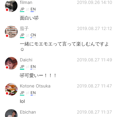
Deutsch
日本語
filman
2019.09.26 14:10
JP
EN
한국어
Русский
面白い🤣
ไทย
Indonesia
茄子
2019.08.27 12:12
JP
CN
Italiano
Türkçe
一緒にモエモエって言って楽しむんですよ
☺
Português
Daichi
2019.08.27 11:49
JP
EN
🤣可愛いー！！！
Kotone Otsuka
2019.08.27 11:47
JP
EN
lol
Ebichan
2019.08.27 11:37