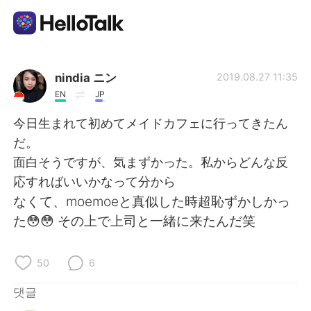
언어 교환 앱
nindia ニン
2019.08.27 11:35
EN
JP
AI Grammar Checker
今日生まれて初めてメイドカフェに行ってきたん
だ。
한국어
面白そうですが、気まずかった。私からどんな反
応すればいいかなって分から
なくて、moemoeと真似した時超恥ずかしかっ
English
简体中文
た😳😳 その上で上司と一緒に来たんだ笑
繁體中文
Español
50
6
العربية
Français
댓글