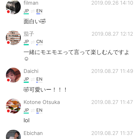
Deutsch
日本語
filman
2019.09.26 14:10
JP
EN
Русский
ไทย
面白い🤣
Indonesia
Italiano
茄子
2019.08.27 12:12
JP
CN
Türkçe
Tiếng Việt
一緒にモエモエって言って楽しむんですよ
☺
Português
Daichi
2019.08.27 11:49
JP
EN
🤣可愛いー！！！
Kotone Otsuka
2019.08.27 11:47
JP
EN
lol
Ebichan
2019.08.27 11:37