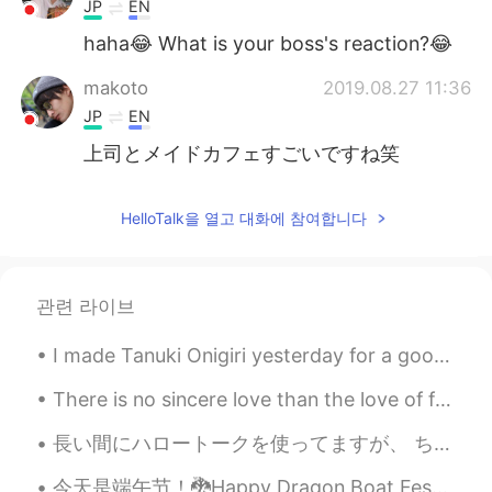
JP
EN
haha😂 What is your boss's reaction?😂
makoto
2019.08.27 11:36
JP
EN
上司とメイドカフェすごいですね笑
HelloTalk을 열고 대화에 참여합니다
관련 라이브
I made Tanuki Onigiri yesterday for a good friend of mine since she's been saying that she wanted...
There is no sincere love than the love of food.. -George Bernard Shaw- I have had this once ev...
長い間にハロートークを使ってますが、 ちゃんと出来た友達がまだ居ません笑 いつになって見つかるでしょうか笑 2017から使ってるので時間が経つほど友達が変わって行く。。。印象に残った人もあんまり...
今天是端午节！🐉Happy Dragon Boat Festival Day to all my Chinese friends, I really want to see it, but I ...