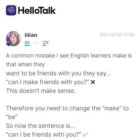
Language Exchange App
lilian
2021.07.19 11:59
EN
CN
AI Grammar Checker
A common mistake I see English learners make is
that when they
English
want to be friends with you they say…
“can I make friends with you?” ❌
This doesn’t make sense.
简体中文
繁體中文
Therefore you need to change the “make” to
Español
العربية
“be”
So now the sentence is…
Français
Deutsch
“can I be friends with you?” ✅