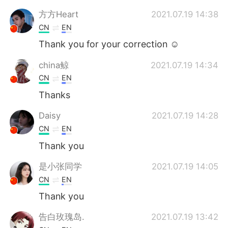
方方Heart
2021.07.19 14:38
CN
EN
Thank you for your correction ☺
china鲸
2021.07.19 14:34
CN
EN
Thanks
Daisy
2021.07.19 14:28
CN
EN
Thank you
是小张同学
2021.07.19 14:05
CN
EN
Thank you
告白玫瑰岛.
2021.07.19 13:42