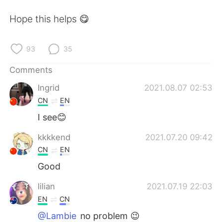
日本語
한국어
Hope this helps 😋
Русский
ไทย
93
35
Indonesia
Italiano
Comments
Türkçe
Tiếng Việt
Ingrid
2021.08.07 02:53
CN
EN
Português
I see😊
kkkkend
2021.07.20 09:42
CN
EN
Good
lilian
2021.07.19 22:03
EN
CN
@Lambie
no problem 😉