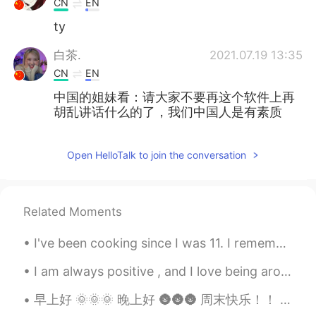
CN
EN
ty
白茶.
2021.07.19 13:35
CN
EN
中国的姐妹看：请大家不要再这个软件上再
胡乱讲话什么的了，我们中国人是有素质
的，大家也很团结，但是这是一个用来交流
学习的一个平台，希望大家可以多学习一些
Open HelloTalk to join the conversation
知识，不是用来做一些无用的东西的，你可
以交朋友，但是不要随意辱骂他人，别人不
愿意做的事情不要强求，也不要骂人，这个
不是处对象的应用，是用来学习的，不能把
Related Moments
这种形象呈现给外国人吧，他们又会怎么看
我们呢？
I've been cooking since I was 11. I remember almost dropping the knife on my foot because I wasn...
sunset
2021.07.19 13:35
I am always positive , and I love being around positive people , you are not judged , there is no...
CN
EN
早上好 🌞🌞🌞 晚上好 🌚🌚🌚 周末快乐！！ 昨天我去了颐和园见家人 我先去了商店找了最酷的啤酒！！！ 超级惊喜了！！ “微笑啤酒” awesome !!!! 我很少喝啤酒但是味道不错 ...
Thank you