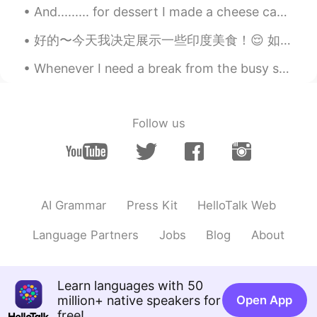
And......... for dessert I made a cheese cake with cherries 🍒 viola recipe is 2 x cream cheese 2 ...
WSX
2021.07.19 13:26
CN
EN
好的〜今天我决定展示一些印度美食！😌 如此多的人问我有关印度美食的问题-这里有一些菜！😋 Enjoy through screen!😂😂🤭...& trust me it's delicious 😋😂
thank you
Whenever I need a break from the busy streets of @Boston. This is one of my favorite places to go...
哈哈
2021.07.19 13:19
CN
EN
Follow us
thanks!
Michi.
2021.07.19 13:13
CN
EN
I see， Thank you ！
AI Grammar
Press Kit
HelloTalk Web
swifts
2021.07.19 12:47
Language Partners
Jobs
Blog
About
CN
EN
Thank you ! It is useful.😍
Learn languages with 50
追杀持刀舞女
2021.07.19 12:41
million+ native speakers for
Open App
CN
EN
free!