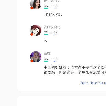
是小张同学
CN
EN
Thank you
告白玫瑰岛.
CN
EN
ty
白茶.
CN
EN
中国的姐妹看：请大家不要再这个软
很团结，但是这是一个用来交流学习
些无用的东西的，你可以交朋友，但
要骂人，这个不是处对象的应用，是
Buka HelloTalk 
么看我们呢？
sunset
CN
EN