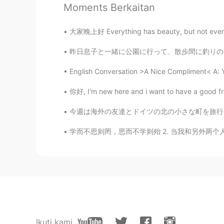
Moments Berkaitan
Thank you
大家晚上好 Everything has beauty, but not everyon
WSX
昨日息子と一緒に公園に行って、散歩間に釣りのため池も具然に見えた。 Yesterday
CN
EN
English Conversation >A Nice Compliment< A: You
thank you
你好, I'm new here and i want to have a good fri
哈哈
CN
EN
今週は海外の友達とドイツの北の小さな町を旅行しました。僕はドイツの北で育ったので、故郷に
thanks!
学而不思则罔，思而不学则殆 2. 当我和另外两个人一起走的时候，他们可以当我的老师。我
Michi.
CN
EN
I see， Thank you ！
swifts
Ikuti kami
CN
EN