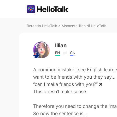
Beranda HelloTalk
>
Moments lilian di HelloTalk
lilian
EN
CN
A common mistake I see English learne
want to be friends with you they say…
“can I make friends with you?” ❌
This doesn’t make sense.
Therefore you need to change the “mak
So now the sentence is…