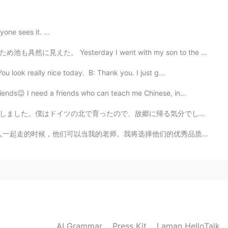
e sees it. ...
2021.07.19 13:26
 I went with my son to the park, and while on a walk w...
 look really nice today. B: Thank you. I just g...
ends😉 I need a friends who can teach me Chinese, in...
2021.07.19 13:19
帰る気分でした。水車小屋を訪れました。日本でも水車小屋がありますか?ドイツの田舎の生活はとても平和です。子...
将选择他们的优秀品质，跟随他们，他们的坏品质，并避免它们。 3. 学习时就像你不能达到目标一样，并且总是害...
2021.07.19 13:13
2021.07.19 12:47
AI Grammar
Press Kit
Laman HelloTalk