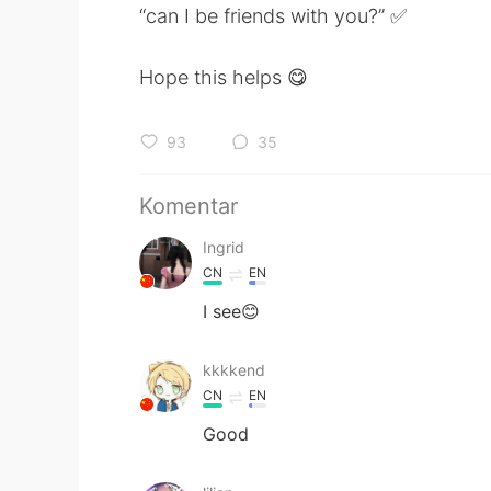
“can I be friends with you?” ✅
Hope this helps 😋
93
35
Komentar
Ingrid
CN
EN
I see😊
kkkkend
CN
EN
Good