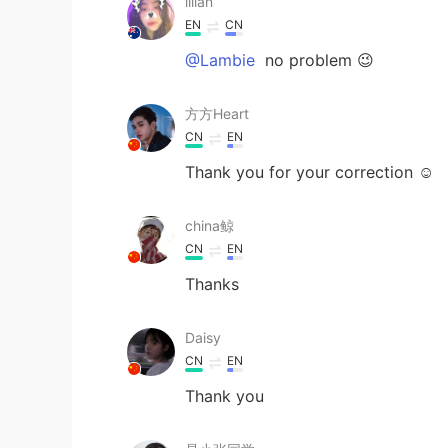
lilian
EN
CN
@Lambie
no problem 😉
方方Heart
CN
EN
Thank you for your correction ☺
china鲸
CN
EN
Thanks
Daisy
CN
EN
Thank you