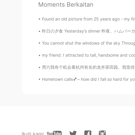
Moments Berkaitan
ミシガン州は北の方にあるから冬はかなり
islandに行ってみたいんだ。 行っ
Found an old picture from 25 years ago - my fi
昨日の夕食 Yesterday’s dinner 昨夜、ハムバーガをバーベキューで焼い
teru
JP
EN
You cannot shut the windows of the sky Throug
美しいー！映画の風景のようです😍
my friend: I attracted to tall, handsome and c
hana 花
周六我有个机会看杭州有名的龙井茶田园。我觉得那个地方是超级漂亮的。在茶田园里气又香又晴
JP
EN
Hometown calls💕~ how did I fall so hard for you
すごい！！めちゃくちゃ美しいです
Ikuti kami