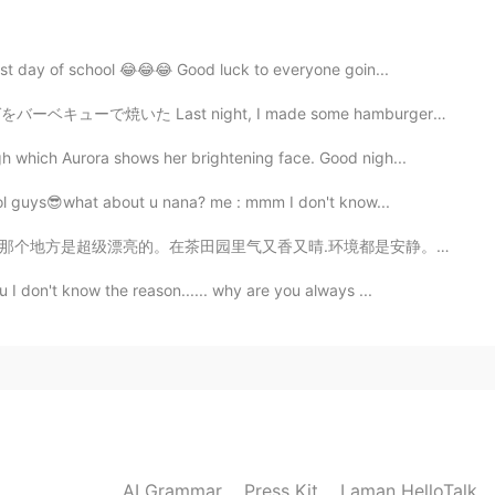
寒いんだよね😨❄️ あたしは、いつかMackinac
たことある？
rst day of school 😂😂😂 Good luck to everyone goin...
た Last night, I made some hamburgers on the barbecue ...
2020.01.02 16:29
h which Aurora shows her brightening face. Good nigh...
ool guys😎what about u nana? me : mmm I don't know...
2020.01.02 16:21
.环境都是安静。我感觉和平。 然后呢去了一附近的农村。我找到一家茶店为了买一些龙井茶。茶店工人告诉了我龙井茶...
 I don't know the reason...... why are you always ...
ね❄行ってみたいなぁ
AI Grammar
Press Kit
Laman HelloTalk