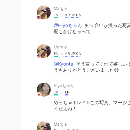
Margie
EN
KR
JP
CN
@Hiyoちゃん
知り合いが撮った写真
配もかけちゃって
Margie
EN
KR
JP
CN
@Kyonta
そう言ってくれて嬉しいです！It 
うもありがとうございました😊
Hiyoちゃん
JP
EN
めっちゃキレイ✨この写真、マージ
イだよね！
Margie