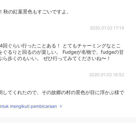
！秋の紅葉景色もすごいですよ。
2020.01.02 17:14
andは3,4回ぐらい行ったことある！ とてもチャーミングなとこ
るりと回るのが楽しい。 Fudgeが名物で、fudgeの甘
ぶら歩くのもいい。 ぜひ行ってみてくださいね〜！
2020.01.02 16:52
明してくれたので、その故郷の村の景色が目に浮かぶ様で
plained a circumstance about your
 to me to imagine your hometown in that poetic way.
untuk mengikuti pembicaraan
. 😌
2020.01.02 16:34