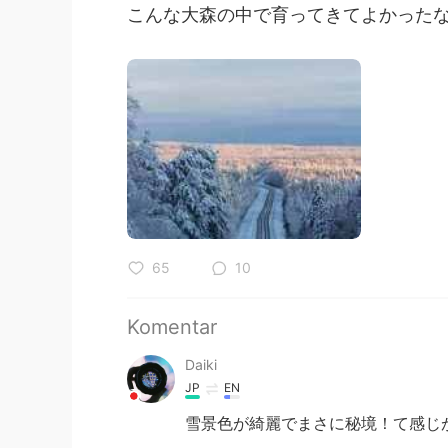
こんな大森の中で育ってきてよかった
65
10
Komentar
Daiki
JP
EN
雪景色が綺麗でまさに秘境！て感じが