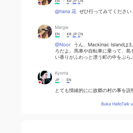
EN
KR
JP
CN
@hana 花
ぜひ行ってみてください
Margie
EN
KR
JP
CN
@Noor
うん、Mackinac Isl
ろだよ。馬車や自転車に乗って、島をぐ
い香りがふわっと漂う町の中をぶら
Kyonta
JP
EN
とても情緒的にに故郷の村の事を説
す。😌 行ってみたいと思いました。 You ex
hometown very well, so it occured
Buka HelloTalk 
It makes me feel like visiting there
Noor
JP
EN