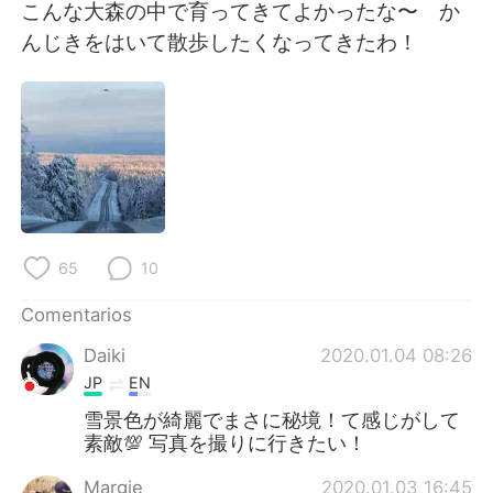
日本語
한국어
こんな大森の中で育ってきてよかったな〜 か
んじきをはいて散歩したくなってきたわ！
Русский
ไทย
Indonesia
Italiano
Türkçe
Tiếng Việt
Português
65
10
Comentarios
Daiki
2020.01.04 08:26
JP
EN
雪景色が綺麗でまさに秘境！て感じがして
素敵💯 写真を撮りに行きたい！
Margie
2020.01.03 16:45