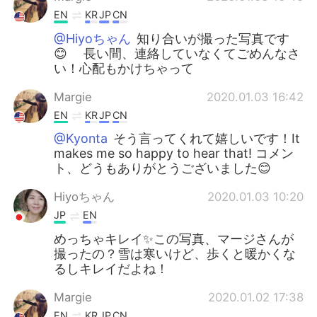
EN
KR
JP
CN
@Hiyoちゃん
知り合いが撮った写真です
😊 長い間、連絡していなくてごめんなさ
い！心配もかけちゃって
Margie
2020.01.03 16:42
EN
KR
JP
CN
@Kyonta
そう言ってくれて嬉しいです！It
makes me so happy to hear that! コメン
ト、どうもありがとうございました😊
Hiyoちゃん
2020.01.03 10:20
JP
EN
めっちゃキレイ✨この写真、マージさんが
撮ったの？雪は寒いけど、歩くと暖かくな
るしキレイだよね！
Margie
2020.01.02 17:38
EN
KR
JP
CN