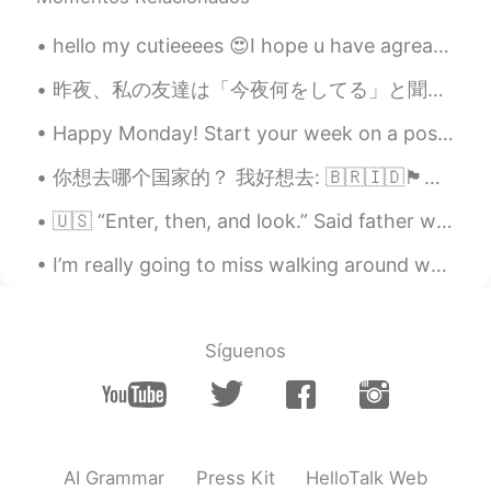
your hometown very well, so it occured
to me to imagine your hometown in that
hello my cutieeees 😍I hope u have agreat day 🌹(27 March - 15 May)🌹 Ramada...
poetic way. It makes me feel like visiting
there. 😌
昨夜、私の友達は「今夜何をしてる」と聞いて見た Last night, my friend asked me “what are you doing tonight?” だから私の返事は「今夜...
Noor
2020.01.02 16:34
Happy Monday! Start your week on a positive note. Look forward to Mondays with enthusiasm and mo...
JP
EN
你想去哪个国家的？ 我好想去: 🇧🇷🇮🇩🏴󠁧󠁢󠁥󠁮󠁧󠁿🇬🇧🇪🇸🇨🇦🇮🇸🇳🇴🇵🇪🇨🇱 我去过的国家： 🇺🇸 - 我的国家的 🇵🇭 - 菲律宾 (1999年-2001年) 🇲🇾 - 马来西亚 ...
ミシガン州は北の方にあるから冬はかなり
寒いんだよね😨❄️ あたしは、いつか
🇺🇸 “Enter, then, and look.” Said father wolf stiffly, “but there’s no food here.” “For a wolf, no...
Mackinac islandに行ってみたいんだ。 行
ったことある？
I’m really going to miss walking around when the city is decorated for the holidays. 🎄🎁⛄✨ There ...
teru
2020.01.02 16:29
JP
EN
Síguenos
美しいー！映画の風景のようです😍
hana 花
2020.01.02 16:21
JP
EN
AI Grammar
Press Kit
HelloTalk Web
すごい！！めちゃくちゃ美しいですね❄行