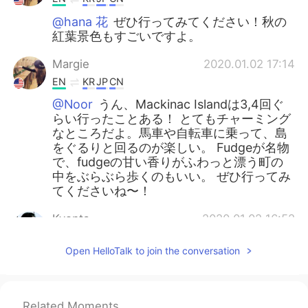
@hana 花
ぜひ行ってみてください！秋の
紅葉景色もすごいですよ。
Margie
2020.01.02 17:14
EN
KR
JP
CN
@Noor
うん、Mackinac Islandは3,4回ぐ
らい行ったことある！ とてもチャーミング
なところだよ。馬車や自転車に乗って、島
をぐるりと回るのが楽しい。 Fudgeが名物
で、fudgeの甘い香りがふわっと漂う町の
中をぶらぶら歩くのもいい。 ぜひ行ってみ
てくださいね〜！
Kyonta
2020.01.02 16:52
JP
EN
Open HelloTalk to join the conversation
とても情緒的にに故郷の村の事を説明して
くれたので、その故郷の村の景色が目に浮
かぶ様です。😌 行ってみたいと思いまし
た。 You explained a circumstance about
Related Moments