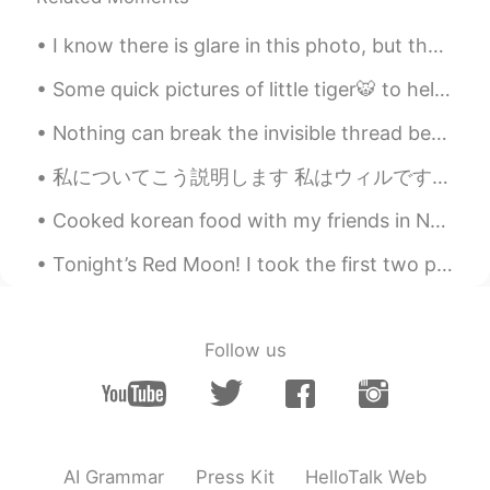
your hometown very well, so it occured
to me to imagine your hometown in that
I know there is glare in this photo, but the sunrise, reflections on plane and takeoff silhouette...
poetic way. It makes me feel like visiting
there. 😌
Some quick pictures of little tiger🐯 to help you smile before bedtime🛌 Hope you're having a grea...
Noor
2020.01.02 16:34
Nothing can break the invisible thread between two people who are meant to be together. 💐 ...
JP
EN
私についてこう説明します 私はウィルです。イギリス出身で、茶色の髪です。 私は年を取ったら日本のカフェで働きたいです。 あと、白いのが好きです! いつか結婚したいけど、ガールフレンドがいないか...
ミシガン州は北の方にあるから冬はかなり
寒いんだよね😨❄️ あたしは、いつか
Cooked korean food with my friends in New York😎😎 soon ill go to Yonsei for graduate school, I ca...
Mackinac islandに行ってみたいんだ。 行
ったことある？
Tonight’s Red Moon! I took the first two photos. I suck at photos. The last two photos are taken ...
teru
2020.01.02 16:29
JP
EN
Follow us
美しいー！映画の風景のようです😍
hana 花
2020.01.02 16:21
JP
EN
AI Grammar
Press Kit
HelloTalk Web
すごい！！めちゃくちゃ美しいですね❄行