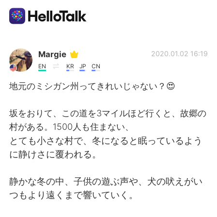
Language Exchange App
Margie
2020.01.02 16:19
EN
KR
JP
CN
AI Grammar Checker
地元のミシガン州ってきれいじゃない？😍
English
坂をおりて、この道を3マイルほど行くと、故郷の
村がある。1500人も住まない、
とても小さな村で、冬になると眠っているよう
简体中文
繁體中文
に静けさに覆われる。
Español
العربية
静かな冬の中、子供の遊ぶ声や、犬の吠えがい
つもより遠くまで響いていく。
Français
Deutsch