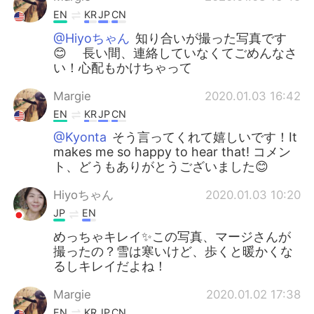
EN
KR
JP
CN
@Hiyoちゃん
知り合いが撮った写真です
😊 長い間、連絡していなくてごめんなさ
い！心配もかけちゃって
Margie
2020.01.03 16:42
EN
KR
JP
CN
@Kyonta
そう言ってくれて嬉しいです！It
makes me so happy to hear that! コメン
ト、どうもありがとうございました😊
Hiyoちゃん
2020.01.03 10:20
JP
EN
めっちゃキレイ✨この写真、マージさんが
撮ったの？雪は寒いけど、歩くと暖かくな
るしキレイだよね！
Margie
2020.01.02 17:38
EN
KR
JP
CN