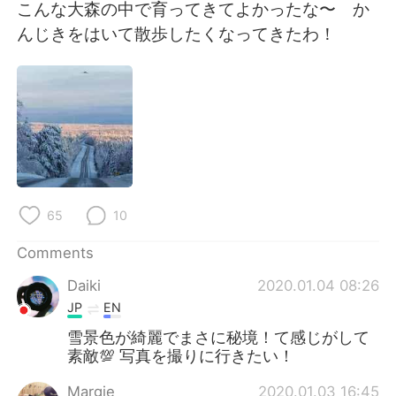
日本語
한국어
こんな大森の中で育ってきてよかったな〜 か
んじきをはいて散歩したくなってきたわ！
Русский
ไทย
Indonesia
Italiano
Türkçe
Tiếng Việt
Português
65
10
Comments
Daiki
2020.01.04 08:26
JP
EN
雪景色が綺麗でまさに秘境！て感じがして
素敵💯 写真を撮りに行きたい！
Margie
2020.01.03 16:45