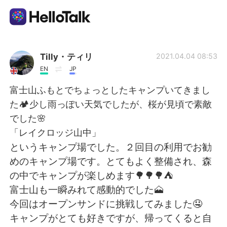
語言交換應用
Tilly・ティリ
2021.04.04 08:53
EN
JP
AI Grammar Checker
富士山ふもとでちょっとしたキャンプいてきまし
た🏕️少し雨っぽい天気でしたが、桜が見頃で素敵
繁體中文
でした🌸
「レイクロッジ山中」
というキャンプ場でした。２回目の利用でお勧
English
简体中文
めのキャンプ場です。とてもよく整備され、森
の中でキャンプが楽しめます🌳🌳🌳⛺
Español
العربية
富士山も一瞬みれて感動的でした🗻
今回はオープンサンドに挑戦してみました🤤
Français
Deutsch
キャンプがとても好きですが、帰ってくると自