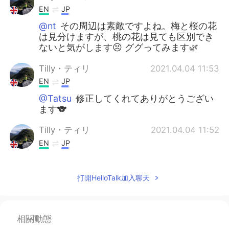
EN
JP
@nt
その周辺は素敵ですよね。梅と桜の花
は見分けますが、桃の花は見ても区別でき
ないと気がします😣 ググってみます🌿
Tilly・ティリ
2021.04.04 11:53
EN
JP
@Tatsu
修正してくれてありがとうござい
ます🐨
Tilly・ティリ
2021.04.04 11:52
EN
JP
@Coco
その気持ち分かります🏡家最高で
すね🥰
打開HelloTalk加入聊天
Tilly・ティリ
2021.04.04 11:51
EN
JP
相關動態
@Tatsu
修正してくれてありがとうござい