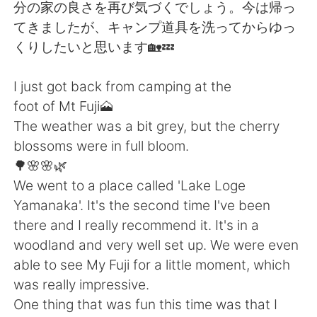
日本語
한국어
分の家の良さを再び気づくでしょう。今は帰っ
てきましたが、キャンプ道具を洗ってからゆっ
Русский
ไทย
くりしたいと思います🏡💤
Indonesia
Italiano
I just got back from camping at the
foot of Mt Fuji🗻
Türkçe
Tiếng Việt
The weather was a bit grey, but the cherry
blossoms were in full bloom.
Português
🌳🌸🌸🌿
We went to a place called 'Lake Loge
Yamanaka'. It's the second time I've been
there and I really recommend it. It's in a
woodland and very well set up. We were even
able to see My Fuji for a little moment, which
was really impressive.
One thing that was fun this time was that I