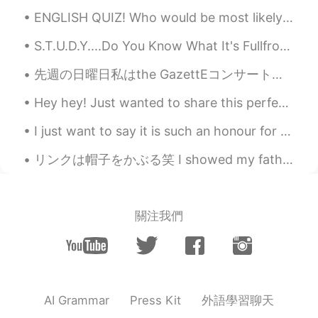
ます🌞
ENGLISH QUIZ! Who would be most likely to be interested in continental drift? 1. a professional...
toshi
2021.04.04 09:30
S.T.U.D.Y....Do You Know What It's Fullfrom... ___________________________________ ~S=Sleeping😪 ~...
JP
EN
先週の日曜日私はthe GazettEコンサートに行きました すごく楽しい🎶 私はmeet&greetに出席しました、彼らと密接に話しました。 素晴らしかった〜 I went to the G...
富士山きれいですね。 湖は山中湖ですか？
Hey hey! Just wanted to share this perfectly cooked piece of meat with you guys 🤤🤤 Literally take...
Mano
2021.04.04 09:20
JP
EN
I just want to say it is such an honour for so many people around the world to all be studying wi...
キャンプがとても好きですが、帰ってくる
リンクは帽子をかぶる笑 I showed my father a picture of my dog Link in a hat. He found this cup! It looks jus...
と自分の家の良さに再び気付かされます。
(better way to say)
Mano
2021.04.04 09:07
關注我們
JP
EN
Wonderful pictures!! I can keep gazing at
the flames of the bonfires endlessly 🔥😌
✨
外語學習聊天
AI Grammar
Press Kit
nt
2021.04.04 09:05