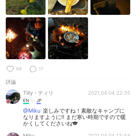
69
17
評論
Tilly・ティリ
2021.04.04 22:35
EN
JP
@Miku
楽しみですね！素敵なキャンプに
なりますように‼️ まだ寒い時期ですので暖
かくしてくださいね🐨
Miku
2021.04.04 13:44