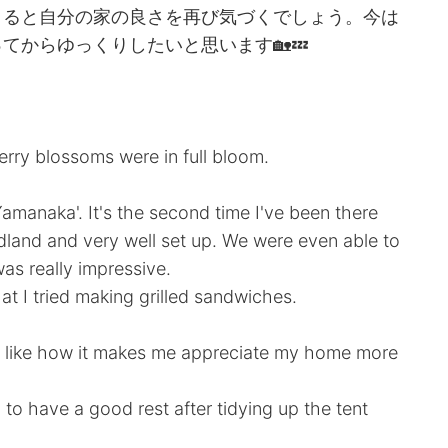
くると自分の家の良さを再び気づくでしょう。今は
てからゆっくりしたいと思います🏡💤
erry blossoms were in full bloom.
amanaka'. It's the second time I've been there
odland and very well set up. We were even able to
was really impressive.
at I tried making grilled sandwiches.
so like how it makes me appreciate my home more
g to have a good rest after tidying up the tent