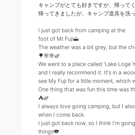
キャンプがとても好きですが、帰って
帰ってきましたが、キャンプ道具を洗っ
I just got back from camping at the
foot of Mt Fuji🗻
The weather was a bit grey, but the ch
🌳🌸🌸🌿
We went to a place called 'Lake Loge Y
and I really recommend it. It's in a wo
see My Fuji for a little moment, which 
One thing that was fun this time was th
⛺🌿
I always love going camping, but I al
when I come back.
I just got back now, so I think I'm goin
things🐨