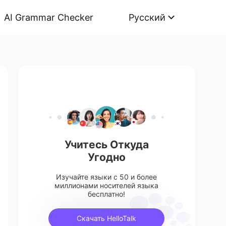
AI Grammar Checker
Русский
Учитесь Откуда
Угодно
Изучайте языки с 50 и более
миллионами носителей языка
бесплатно!
Скачать HelloTalk