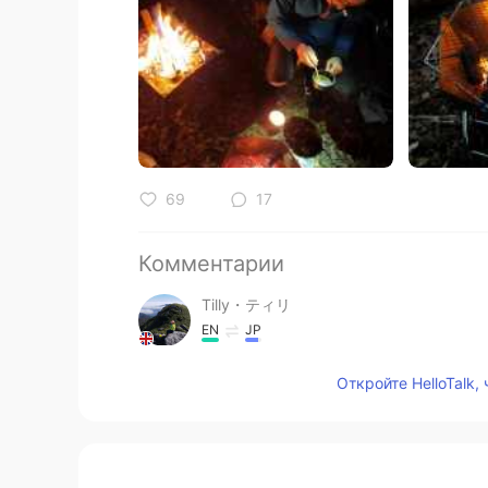
69
17
Комментарии
Tilly・ティリ
EN
JP
@Miku
楽しみですね！素敵なキャン
Откройте HelloTalk,
くださいね🐨
Miku
JP
KR