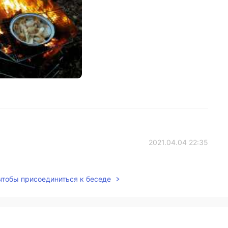
2021.04.04 22:35
プになりますように‼️ まだ寒い時期ですので暖かくして
 чтобы присоединиться к беседе
2021.04.04 13:44