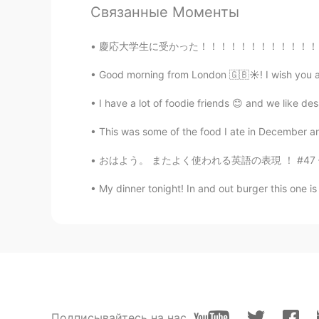
Связанные Моменты
素敵なキャンプ場ですね🥰 私も来
慶応大学生に受かった！！！！！！！！！！！！！！！ 9月から留学します！！！！！ 前回
Tilly・ティリ
EN
JP
Good morning from London 🇬🇧☀️! I wish you a
@toshi
うん、そうです🗻
I have a lot of foodie friends 😊 and we like d
This was some of the food I ate in December and
Tilly・ティリ
EN
JP
おはよう。 またよく使われる英語の表現 ！ #47 使ったら英語の native speak
@Mano
ありがとうございます🥰
My dinner tonight! In and out burger this one is a
Tilly・ティリ
EN
JP
@Mano
I love them too 🔥
Tilly・ティリ
EN
JP
Подписывайтесь на нас