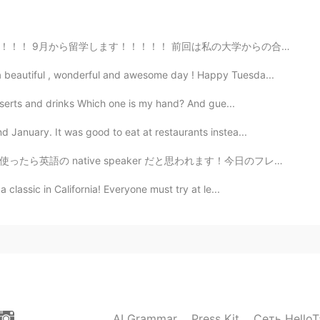
週キャンプデビューするんですー！！ ドキドキです！！
は私の大学からの合格だった（前に掲載した）。今回は慶応の合格。 今回のほうがとても緊張した。私の状況は独特で...
2021.04.04 11:56
 beautiful , wonderful and awesome day ! Happy Tuesda...
esserts and drinks Which one is my hand? And gue...
 January. It was good to eat at restaurants instea...
2021.04.04 11:56
er だと思われます！今日のフレーズは See eye to eye! 😤😤✨😎😁🤝 [See ey...
 classic in California! Everyone must try at le...
2021.04.04 11:55
2021.04.04 11:55
AI Grammar
Press Kit
Сеть HelloT