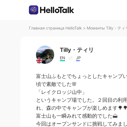
Главная страница HelloTalk
>
Моменты Tilly・ティリ 
Tilly・ティリ
EN
JP
富士山ふもとでちょっとしたキャンプい
頃で素敵でした🌸
「レイクロッジ山中」
というキャンプ場でした。２回目の利
れ、森の中でキャンプが楽しめます🌳🌳
富士山も一瞬みれて感動的でした🗻
今回はオープンサンドに挑戦してみまし