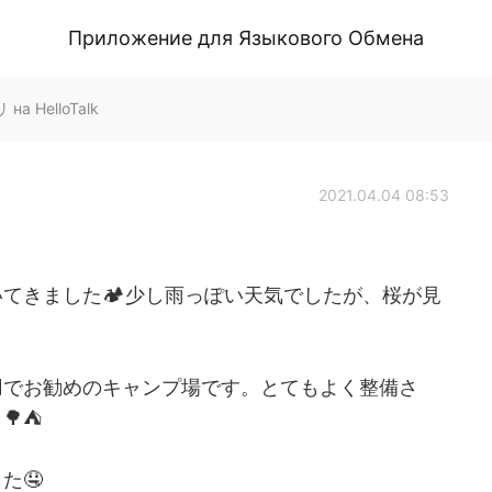
Приложение для Языкового Обмена
на HelloTalk
2021.04.04 08:53
てきました🏕️少し雨っぽい天気でしたが、桜が見
用でお勧めのキャンプ場です。とてもよく整備さ
🌳⛺
た🤤