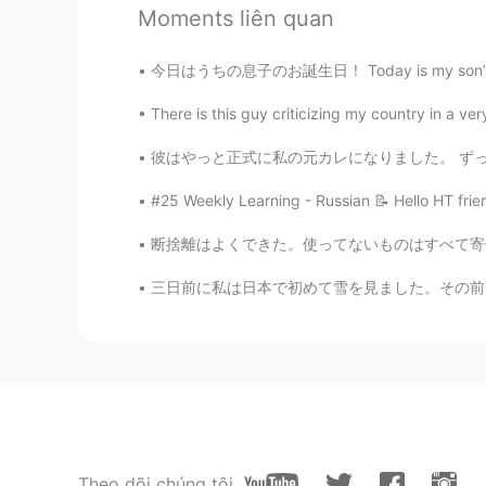
Moments liên quan
素敵なキャンプ場ですね🥰 私も来
今日はうちの息子のお誕生日！ Today is my son’s birthday! 
Tilly・ティリ
EN
JP
There is this guy criticizing my country in a very 
@toshi
うん、そうです🗻
彼はやっと正式に私の元カレになりました。 ずっと前から、コロナで会えなくて、寂しさを耐
#25 Weekly Learning - Russian 📝 Hello HT frie
Tilly・ティリ
EN
JP
断捨離はよくできた。使ってないものはすべて寄付したり捨てたりした。僕の心も部屋の感じも
@Mano
ありがとうございます🥰
三日前に私は日本で初めて雪を見ました。その前日は晴れていたから、とてもびっくりしました。
Tilly・ティリ
EN
JP
@Mano
I love them too 🔥
Tilly・ティリ
EN
JP
Theo dõi chúng tôi