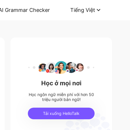
AI Grammar Checker
Tiếng Việt
Học ở mọi nơi
Học ngôn ngữ miễn phí với hơn 50
triệu người bản ngữ!
Tải xuống HelloTalk