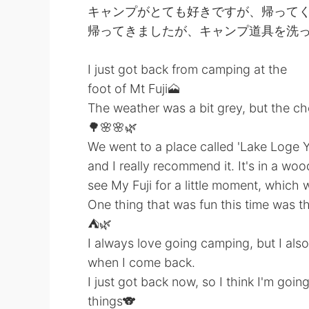
キャンプがとても好きですが、帰って
帰ってきましたが、キャンプ道具を洗っ
I just got back from camping at the
foot of Mt Fuji🗻
The weather was a bit grey, but the ch
🌳🌸🌸🌿
We went to a place called 'Lake Loge Y
and I really recommend it. It's in a wo
see My Fuji for a little moment, which 
One thing that was fun this time was th
⛺🌿
I always love going camping, but I al
when I come back.
I just got back now, so I think I'm goin
things🐨