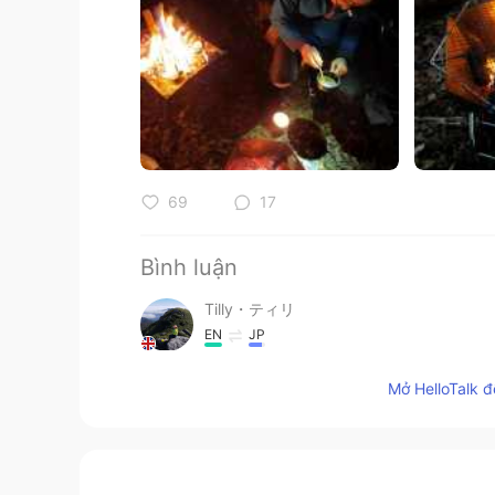
69
17
Bình luận
Tilly・ティリ
EN
JP
@Miku
楽しみですね！素敵なキャン
Mở HelloTalk đ
くださいね🐨
Miku
JP
KR