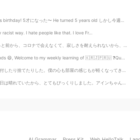
週キャンプデビューするんですー！！ ドキドキです！！
5才になった〜 He turned 5 years old しかし今週末に私の家族はとても忙しいので、明...
2021.04.04 11:56
racist way. I hate people like that. I love Fr...
えられないから、彼が別れることにしました。 終わっても、やっぱり責任感を持ってちゃんと話してもらいたかったか...
nds 😄, Welcome to my weekly learning of 🇰🇷🇯🇵🇷🇺 ❓Qu...
2021.04.04 11:56
が軽くなってきた。 I've finally finished my decluttering. All ...
アインちゃんが雪で遊べたので、その朝の散歩は面白かったです。彼は楽しんだようでした。桜が雪景色の中で咲いて...
2021.04.04 11:55
2021.04.04 11:55
AI Grammar
Press Kit
Web HelloTalk
Lan