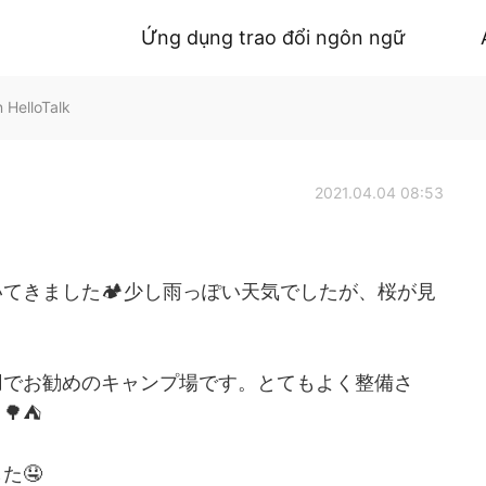
Ứng dụng trao đổi ngôn ngữ
 HelloTalk
2021.04.04 08:53
てきました🏕️少し雨っぽい天気でしたが、桜が見
用でお勧めのキャンプ場です。とてもよく整備さ
🌳⛺
た🤤