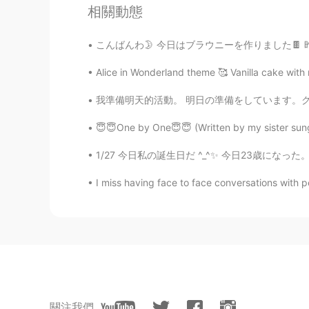
相關動態
@SweetGrace
언니 넌 이미 날씬해.😉
こんばんわ🌛 今日はブラウニーを作りました🍫 昨日、友達に作られたブラウニーを見せても
SweetGrace
Alice in Wonderland theme 🥰 Vanilla cake wit
KR
EN
@Sania 사니아
나도 운동 이제 해야지.
我準備明天的活動。 明日の準備をしています。クラスと一緒に窓飾りを作ります。 I am
😇😇One by One😇😇 (Written by my sister sung i
Sania 사니아
HI
KR
1/27 今日私の誕生日だ ^_^✨ 今日23歳になった。 昼ごはんに私と兄は、パンケー
@yangtao
💪🏻
I miss having face to face conversations with pe
Sania 사니아
HI
KR
@Jinny
고마워요 ☺️
yangtao
CN
RU
關注我們