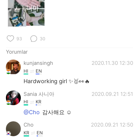
93
30
Yorumlar
kunjansingh
2020.11.30 12:30
HI
EN
Hardworking girl ✨🥇👀🔥
Sania 사니아
2020.09.21 12:51
HI
KR
@Cho
감사해요 ☺️
Cho
2020.09.21 12:50
KR
EN