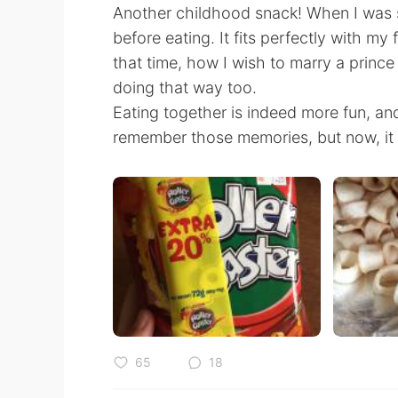
Another childhood snack! When I was sma
before eating. It fits perfectly with my
that time, how I wish to marry a prin
doing that way too.
Eating together is indeed more fun, and
remember those memories, but now, it c
65
18