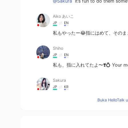
@Sakura
It’s fun to do them some
Aiko あいこ
JP
EN
私もやったー😂指にはめて、その
Shiho
JP
EN
私も、指に入れてたよ〜❣️💍 Your memory is
Sakura
JP
KR
So sweet memory🥰 I feel like I wa
Buka HelloTalk 
like the same as when I was little☺
Lala
MS
JP