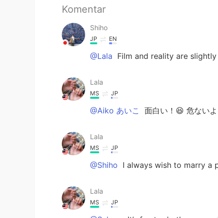
Komentar
Shiho
JP
EN
@Lala
Film and reality are slightly
Lala
MS
JP
@Aiko あいこ
面白い！😆 危ないよ
Lala
MS
JP
@Shiho
I always wish to marry a p
Lala
MS
JP