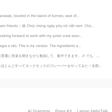
arawak, located in the island of borneo, east of...
2020.05.07 06:20
nam friends ~ 😃 Chúc mừng ngày phụ nữ việt nam Chú...
 do them 😂
 Looking forward to work with my junior crew soon...
gio e olio. This is my version. The ingredients a...
2020.05.07 06:19
す。🎶 でも、勉強するの間にお腹が空いていてこのお菓子を食べました。🤣 日本のお菓子は美味しいし、色んな味...
🌸 そうですか。聞いたことがないけど見てみます。😍
やってみた！全部美味しかったけど、一番好きのはマカダミアです。シーズナルフレーバーもあるですね。なんか、桜の...
2020.05.07 06:14
2020.05.07 06:11
AI Grammar
Press Kit
Laman HelloTalk