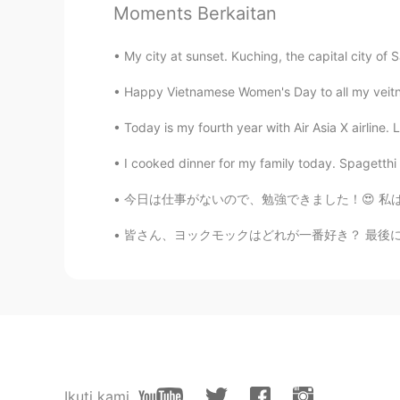
Moments Berkaitan
@Misa
楽しみですね😆
My city at sunset. Kuching, the capital city of S
Lala
MS
JP
Happy Vietnamese Women's Day to all my veit
@Haruka
It’s very entertaining to
Today is my fourth year with Air Asia X airline.
I cooked dinner for my family today. Spagetthi a
Lala
MS
JP
今日は仕事がないので、勉強できました！😍 私は普通に音楽を聞きながら勉強して、集中できま
@Nana 菜々
ありがとうございます！
皆さん、ヨックモックはどれが一番好き？ 最後にほとんどすべてヨックモックのフレーバーを
😍
Lala
MS
JP
@きらきら
時々私も😂😂
Lala
Ikuti kami