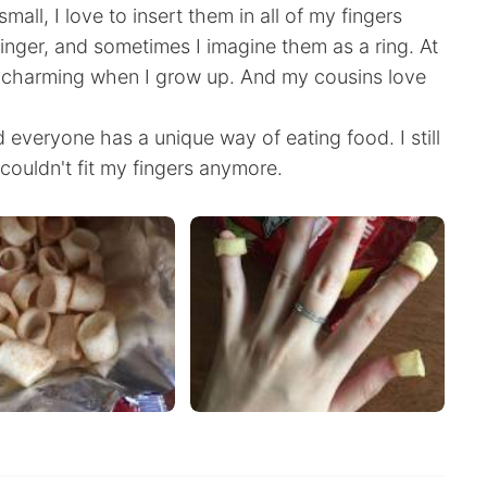
ll, I love to insert them in all of my fingers
 finger, and sometimes I imagine them as a ring. At
ce charming when I grow up. And my cousins love
 everyone has a unique way of eating food. I still
ouldn't fit my fingers anymore.