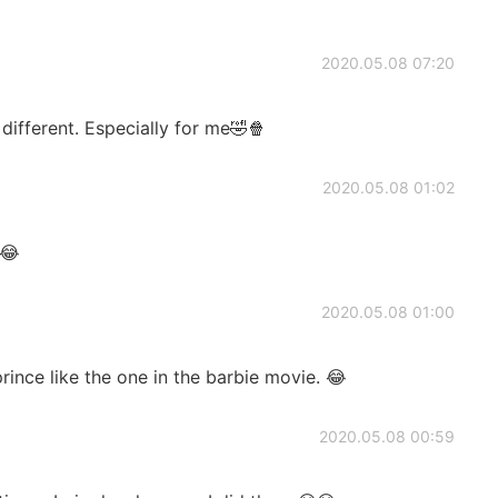
2020.05.08 07:20
 different. Especially for me🤣🍿
2020.05.08 01:02
😂
2020.05.08 01:00
rince like the one in the barbie movie. 😂
2020.05.08 00:59