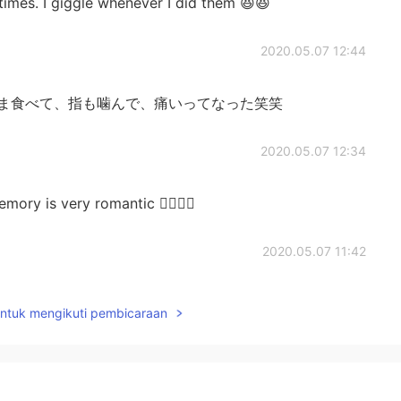
times. I giggle whenever I did them 😆😆
2020.05.07 12:44
まま食べて、指も噛んで、痛いってなった笑笑
2020.05.07 12:34
 very romantic 👩‍❤️‍💋‍👨
2020.05.07 11:42
nt to try to insert them of my fingers when I eat them
untuk mengikuti pembicaraan
️✨
2020.05.07 06:21