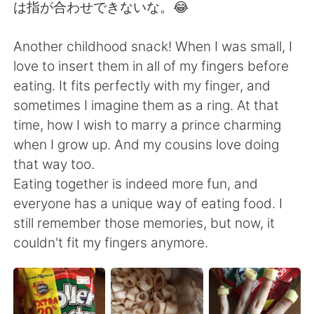
日本語
한국어
は指が合わせできないな。😂
Русский
ไทย
Another childhood snack! When I was small, I
love to insert them in all of my fingers before
Indonesia
Italiano
eating. It fits perfectly with my finger, and
sometimes I imagine them as a ring. At that
Türkçe
Tiếng Việt
time, how I wish to marry a prince charming
when I grow up. And my cousins love doing
Português
that way too.
Eating together is indeed more fun, and
everyone has a unique way of eating food. I
still remember those memories, but now, it
couldn't fit my fingers anymore.