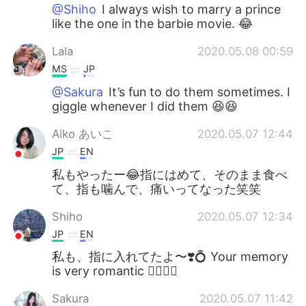
@Shiho
I always wish to marry a prince
like the one in the barbie movie. 😂
Lala
2020.05.08 00:59
MS
JP
@Sakura
It’s fun to do them sometimes. I
giggle whenever I did them 😆😆
Aiko あいこ
2020.05.07 12:44
JP
EN
私もやったー😂指にはめて、そのまま食べ
て、指も噛んで、痛いってなった笑笑
Shiho
2020.05.07 12:34
JP
EN
私も、指に入れてたよ〜❣️💍 Your memory
is very romantic 👩‍❤️‍💋‍👨
Sakura
2020.05.07 11:42