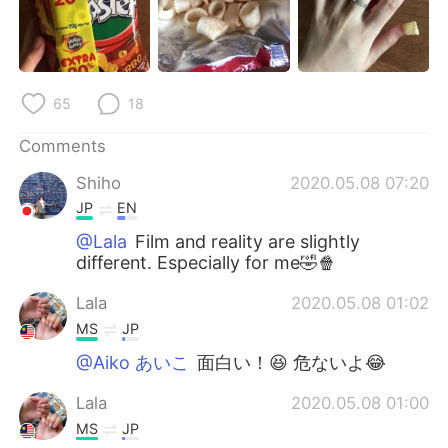
65
18
Comments
Shiho
2020.05.08 07:20
JP
EN
@Lala
Film and reality are slightly
different. Especially for me🤣🍿
Lala
2020.05.08 01:02
MS
JP
@Aiko あいこ
面白い！😆 危ないよ😂
Lala
2020.05.08 01:00
MS
JP