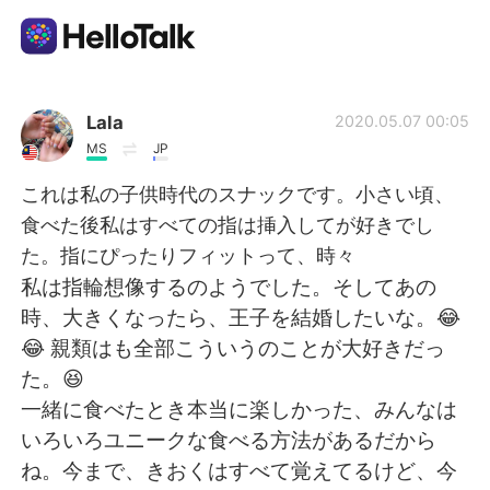
Language Exchange App
Lala
2020.05.07 00:05
MS
JP
AI Grammar Checker
これは私の子供時代のスナックです。小さい頃、
食べた後私はすべての指は挿入してが好きでし
English
た。指にぴったりフィットって、時々
私は指輪想像するのようでした。そしてあの
時、大きくなったら、王子を結婚したいな。😂
简体中文
繁體中文
😂 親類はも全部こういうのことが大好きだっ
た。😆
Español
العربية
一緒に食べたとき本当に楽しかった、みんなは
いろいろユニークな食べる方法があるだから
Français
Deutsch
ね。今まで、きおくはすべて覚えてるけど、今