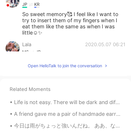
JP
KR
So sweet memory🥰 I feel like I want to
try to insert them of my fingers when I
eat them like the same as when I was
little☺️✨
Lala
2020.05.07 06:21
MS
JP
@Misa
楽しみですね😆
Open HelloTalk to join the conversation
Lala
2020.05.07 06:20
MS
JP
Related Moments
@Haruka
It’s very entertaining to do
them 😂
Life is not easy. There will be dark and difficult days ahead. But you must stay strong and keep ...
Lala
2020.05.07 06:19
A friend gave me a pair of handmade earrings and a choker today ☺️ its really cute! How was your ...
MS
JP
今日は雨がちょっと強いんだね。 ああ、なんて日なの、傘を忘れるために。 It seems to be raining heavily today. What a day to forget t...
@Nana 菜々
ありがとうございます！🌸 そ