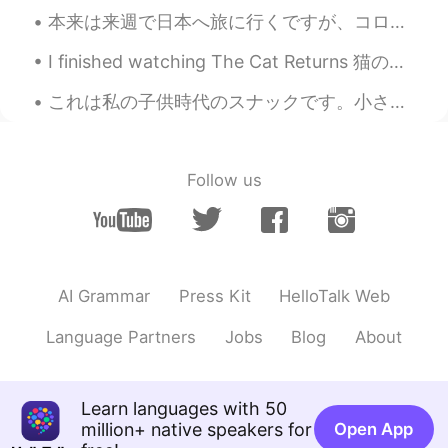
うですか。聞いたことがないけど見てみま
本来は来週で日本へ旅に行くですが、コロナのせいでキャンセルしたので凄く残念です またこの目で色んな景色を見て、沢山の人に会って、色んな事を経験して、皆の文化に触れるのは楽しいです 何度でも行...
す。😍😍
I finished watching The Cat Returns 猫の恩返しを見終わった！ I watched them a few times already, but I still...
Lala
2020.05.07 06:14
MS
JP
これは私の子供時代のスナックです。小さい頃、食べた後私はすべての指は挿入してが好きでした。指にぴったりフィットって、時々私は指輪想像するのようでした。そしてあの時、大きくなったら、王子を結婚した...
@きらきら
時々私も😂😂
Lala
2020.05.07 06:11
Follow us
MS
JP
@akira 明
ありがとうございます！🌸 本
当に面白いですね😆
Misa
2020.05.07 03:57
AI Grammar
Press Kit
HelloTalk Web
JP
EN
Language Partners
Jobs
Blog
About
懐かしい！私も同じことを子供の時にして
いました！
Haruka
2020.05.07 00:20
Learn languages with 50
million+ native speakers for
Open App
JP
EN