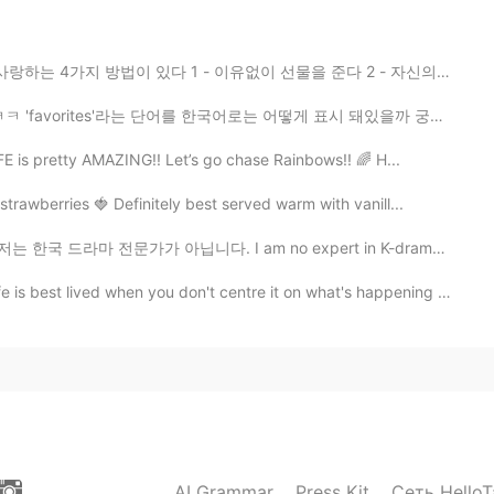
2020.04.13 22:03
1 - 이유없이 선물을 준다 2 - 자신의 모든 시간을 내어준다 3 - 사랑스런 말들을 해주며 사...
를 한국어로는 어떻게 표시 돼있을까 궁금했었거든요 '좋아요'나 '북마크' 같은 단어를 쓰지 않을...
2020.04.13 22:02
is pretty AMAZING!! Let’s go chase Rainbows!! 🌈 H...
awberries 🍓 Definitely best served warm with vanill...
 아닙니다. I am no expert in K-dramas. 방금 이태원 클라쓰 마지막 회를 ...
2020.04.13 22:02
ed when you don't centre it on what's happening around...
2020.04.13 22:01
AI Grammar
Press Kit
Сеть HelloT