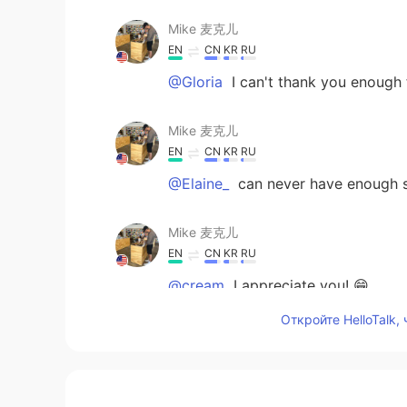
Mike 麦克儿
EN
CN
KR
RU
@Gloria
I can't thank you enough 
Mike 麦克儿
EN
CN
KR
RU
@Elaine_
can never have enough s
Mike 麦克儿
EN
CN
KR
RU
@cream
I appreciate you! 😁
Откройте HelloTalk,
Mike 麦克儿
EN
CN
KR
RU
@summer
you're welcome! 😁