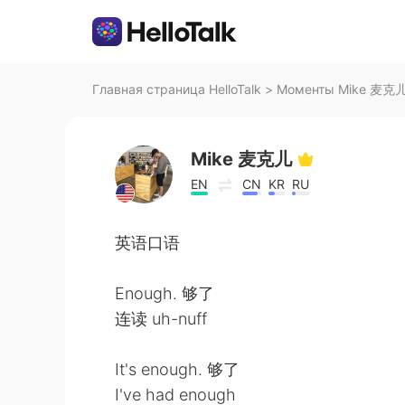
Главная страница HelloTalk
>
Моменты Mike 麦克儿 н
Mike 麦克儿
EN
CN
KR
RU
英语口语
Enough. 够了
连读 uh-nuff
It's enough. 够了
I've had enough