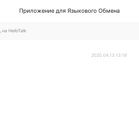
Приложение для Языкового Обмена
а HelloTalk
2020.04.13 13:18