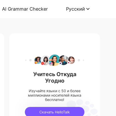
AI Grammar Checker
Русский
Учитесь Откуда
Угодно
Изучайте языки с 50 и более
миллионами носителей языка
бесплатно!
Скачать HelloTalk