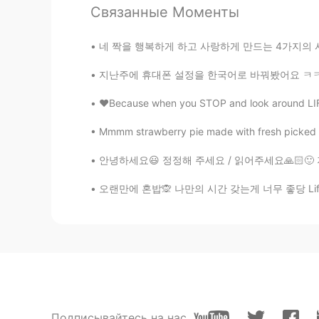
Связанные Моменты
Mike 麦克儿
EN
CN
KR
RU
네 짝을 행복하게 하고 사랑하게 만드는 4가지의 사랑하는 4가지 방법이 있다 
@Ashley Li
哈哈哈
지난주에 휴대폰 설정을 한국어로 바꿔봤어요 ㅋㅋㅋ 'favorites'라는 단어
Mike 麦克儿
❤️Because when you STOP and look around LIFE 
EN
CN
KR
RU
Mmmm strawberry pie made with fresh picked str
@lucy
hhhh😁
안녕하세요😃 정정해 주세요 / 읽어주세요🙏🏻🙂 저는 한국 드라마 전문가가
Mike 麦克儿
오랜만에 혼밥🙊 나만의 시간 갖는게 너무 좋당 Life is best liv
EN
CN
KR
RU
@Kiko
是的 inuff
Mike 麦克儿
EN
CN
KR
RU
@Shermay
yes!
Подписывайтесь на нас