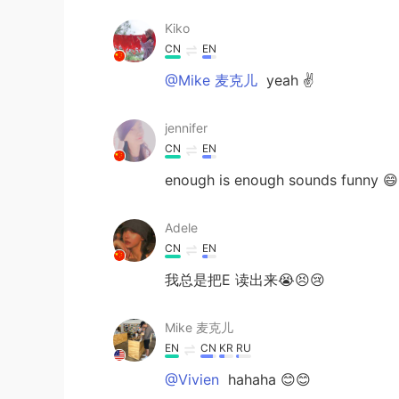
Kiko
CN
EN
@Mike 麦克儿
yeah ✌
jennifer
CN
EN
enough is enough sounds funny 😄
Adele
CN
EN
我总是把E 读出来😭😣😢
Mike 麦克儿
EN
CN
KR
RU
@Vivien
hahaha 😊😊