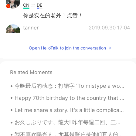
CN
DE
你是实在的老外！点赞！
tanner
2019.09.30 17:04
CN
EN
👍
Open HelloTalk to join the conversation
Stephanie
2019.09.30 16:37
CN
DE
Related Moments
三观正
今晚最后的动态：打错字 'To mistype a word' Oh, sorry, I mistyped! Thanks everyone! Have a good night's sl...
Jacob
2019.09.30 14:30
CN
DE
Happy 70th birthday to the country that has taken me in and shown me a whole new world. To me as ...
I take issue with your statement that you
Let me share a story. It's a little complicated but I felt like a genius after solving the Probl...
are never Chinese. It really depends on
whether you consider Chinese from an
お久しぶりです、龍大! 昨年毎週二回、三回龍大で読み会を参加しました。今学期は、時間があまりなかったです。😥 龍谷大学は仏教の大学ですが、仏教大学と違います。😂 沢山仏教の偉い先生は、龍大と関係...
ethno-nationalist or a civil-national
perspective.
我不喜欢曝光人，尤其是账户是他们真人的话，但我每一次看一个人在别人的动态下写"I can teach you English"我有一些疑问。他们是想要还是误导人? 他们是不是想要找下一个受害者？...