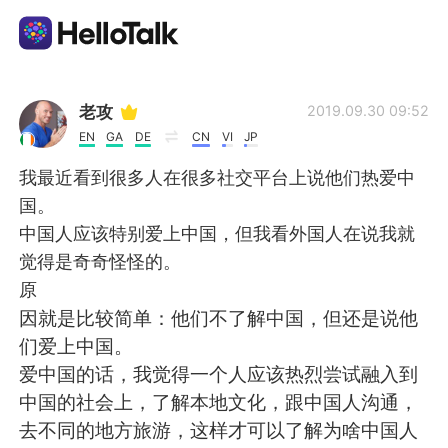
Language Exchange App
老攻
2019.09.30 09:52
EN
GA
DE
CN
VI
JP
AI Grammar Checker
我最近看到很多人在很多社交平台上说他们热爱中
国。
English
中国人应该特别爱上中国，但我看外国人在说我就
觉得是奇奇怪怪的。
原
简体中文
繁體中文
因就是比较简单：他们不了解中国，但还是说他
们爱上中国。
Español
العربية
爱中国的话，我觉得一个人应该热烈尝试融入到
中国的社会上，了解本地文化，跟中国人沟通，
Français
Deutsch
去不同的地方旅游，这样才可以了解为啥中国人