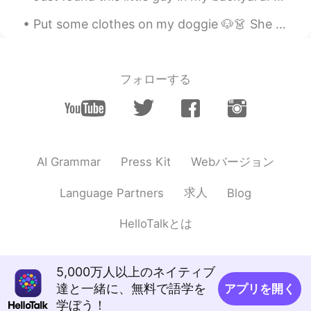
Landau
2019.09.30 14:05
Put some clothes on my doggie 🐶👗 She is a shy lady 🙈 I think she looks sweet and cute. Maybe s...
EN
CN
你爱中国吗
フォローする
Guier
2019.09.30 13:47
CN
EN
@Joseph
yeah also when he said the
word "火锅大王" a lot😝
Webバージョン
AI Grammar
Press Kit
Guier
2019.09.30 13:46
CN
EN
求人
Language Partners
Blog
原因
就是
比较简单：他们不了解中国，
HelloTalkとは
但还是说他们爱上中国。
原因比较简单：他们不了解中国，但还
是说他们爱上
了
中国。
5,000万人以上のネイティブ
達と一緒に、無料で語学を
アプリを開く
Joseph
2019.09.30 12:57
学ぼう！