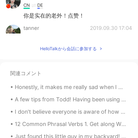
CN
DE
你是实在的老外！点赞！
tanner
2019.09.30 17:04
CN
EN
👍
HelloTalkから会話に参加する
Stephanie
2019.09.30 16:37
CN
DE
関連コメント
三观正
Honestly, it makes me really sad when I meet someone who is negative all the time. Life is mere...
Jacob
2019.09.30 14:30
CN
DE
A few tips from Todd! Having been using this app for several years now, I have seen many new memb...
I take issue with your statement that you
I don't believe everyone is aware of how much the West coast is burning right now. you hear abou...
are never Chinese. It really depends on
whether you consider Chinese from an
12 Common Phrasal Verbs 1. Get along When you have a good relationship with someone. "Tom and I...
ethno-nationalist or a civil-national
perspective.
Just found this little guy in my backyard! Weather is getting warmer ☺️🌞🌞 Stumpy tail lizard or i...