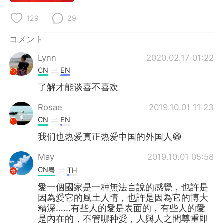
129
29
コメント
Lynn
2020.02.17 01:22
CN
EN
了解才能谈喜不喜欢
Rosae
2019.10.01 11:23
CN
EN
我们也热爱真正热爱中国的外国人😁
May
2019.10.01 05:58
CN粤
TH
愛一個國家是一种無法言說的感覺，也許是
因為愛它的風土人情，也許是因為它的博大
精深……有些人的愛是表面的，有些人的愛
是內在的，不管哪种愛，人與人之間尊重即