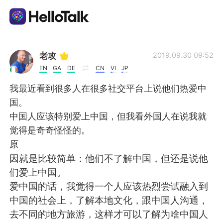
語学交換アプリ
老攻
2019.09.30 09:52
EN
GA
DE
CN
VI
JP
AI Grammar Checker
我最近看到很多人在很多社交平台上说他们热爱中
国。
日本語
中国人应该特别爱上中国，但我看外国人在说我就
觉得是奇奇怪怪的。
原
English
简体中文
因就是比较简单：他们不了解中国，但还是说他
们爱上中国。
繁體中文
Español
爱中国的话，我觉得一个人应该热烈尝试融入到
中国的社会上，了解本地文化，跟中国人沟通，
العربية
Français
去不同的地方旅游，这样才可以了解为啥中国人