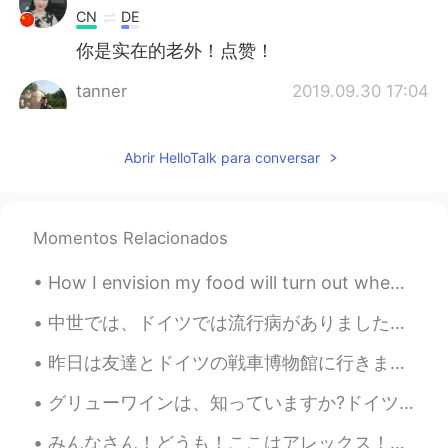
CN
DE
你是实在的老外！点赞！
tanner
2019.09.30 17:04
CN
EN
👍
Abrir HelloTalk para conversar
Stephanie
2019.09.30 16:37
CN
DE
Momentos Relacionados
三观正
How I envision my food will turn out when I try a new recipe .... How it actually comes out. 🤷🏻‍♀️🤣
Jacob
2019.09.30 14:30
CN
DE
中世では、ドイツでは流行病がありました。たくさん人が命を落としました。十分な知識がなかったので、病気の理由が適切に理解されてないでした。その時の医者は病気から身を守るために、この服を着ていました...
I take issue with your statement that you
昨日は友達とドイツの戦車博物館に行きました。博物館はドイツの一番大きな戦車博物館です。博物館の戦車は大体ドイツで作ったものです。博物館はドイツの北の小さな町にあるので、隣で可愛い伝統的な建物もあ...
are never Chinese. It really depends on
whether you consider Chinese from an
グリューワインは、知っていますか?ドイツは冬にクリスマスマーケットの飲み物です。温めて、スパイスを加えて飲みます。とても美味しいです。ドイツのスーパーで非常に安いです。１本は１００円です。日本で...
ethno-nationalist or a civil-national
perspective.
みんなさん！どうも！ここはアレックス！日本人に会いたくて、新しい友達を探している！将来に日本語ペラペラになりたいと思う！日本によく行けることは目的だよね！英語とフランス語とドイツ語を話せるから、...