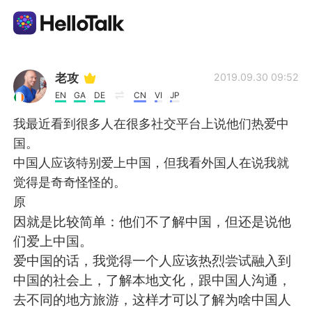
Aplicación de intercambio de idiomas
老攻
2019.09.30 09:52
EN
GA
DE
CN
VI
JP
AI Grammar Checker
我最近看到很多人在很多社交平台上说他们热爱中
国。
Español
中国人应该特别爱上中国，但我看外国人在说我就
觉得是奇奇怪怪的。
原
English
简体中文
因就是比较简单：他们不了解中国，但还是说他
们爱上中国。
繁體中文
العربية
爱中国的话，我觉得一个人应该热烈尝试融入到
中国的社会上，了解本地文化，跟中国人沟通，
Français
Deutsch
去不同的地方旅游，这样才可以了解为啥中国人