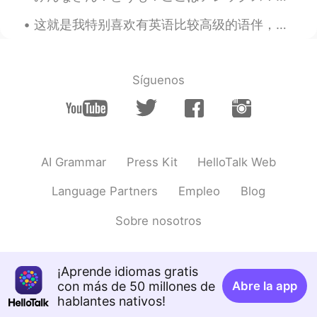
Landau
2019.09.30 14:05
这就是我特别喜欢有英语比较高级的语伴，可以谈论比较专业的话题。在这个情况下我们在聊李小龙的哲学，然后中文的部分我们谈论中国移动的年报。 随便聊天不行，为了提高语言水平需要目标和计划。 我们提前...
EN
CN
你爱中国吗
Síguenos
Guier
2019.09.30 13:47
CN
EN
@Joseph
yeah also when he said the
word "火锅大王" a lot😝
AI Grammar
Press Kit
HelloTalk Web
Guier
2019.09.30 13:46
Language Partners
Empleo
Blog
CN
EN
原因
就是
比较简单：他们不了解中国，
Sobre nosotros
但还是说他们爱上中国。
原因比较简单：他们不了解中国，但还
是说他们爱上
了
中国。
¡Aprende idiomas gratis
con más de 50 millones de
Abre la app
hablantes nativos!
Joseph
2019.09.30 12:57