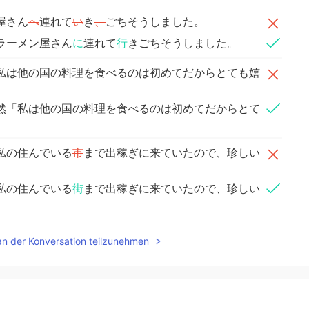
屋さん
へ
連れて
い
き
、
ごちそうしました。
ラーメン屋さん
に
連れて
行
きごちそうしました。
私は他の国の料理を食べるのは初めてだからとても嬉
然「私は他の国の料理を食べるのは初めてだからとて
私の住んでいる
市
まで出稼ぎに来ていたので、珍しい
私の住んでいる
街
まで出稼ぎに来ていたので、珍しい
an der Konversation teilzunehmen
2020.12.28 13:39