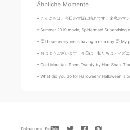
Ähnliche Momente
add
JP
EN
こんにちは、今日の大阪は晴れです。☀私のマンションからあべのハルカスをはきり見る事ができ
@Rina
美味しそう！！
Summer 2019 movie, Spiderman! Supervising coll
Rina
😇I hope everyone is having a nice day 😇 My p
EN
JP
おはようございます！今日は、私たちはディズニーワールドでハロウィーンの装飾を出す最初の
@ケイイチ
The left one is miso r
Cold Mountain Poem Twenty by Han-Shan. Transl
Rina
What did you do for Halloween? Halloween is one 
EN
JP
@Atsuro
I love Japanese food but a
wherever I go. 😊
Rina
EN
JP
@takayuki
thank you! I actually di
Folge uns