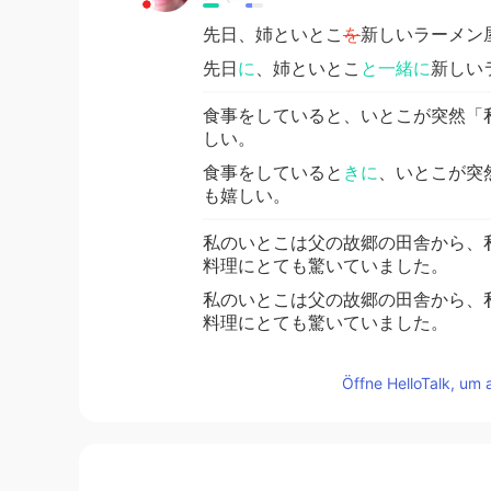
先日、姉といとこ
を
新しいラーメン
先日
に
、姉といとこ
と一緒に
新しい
食事をしていると、いとこが突然「
しい。
食事をしていると
きに
、いとこが突
も嬉しい。
私のいとこは父の故郷の田舎から、
料理にとても驚いていました。
私のいとこは父の故郷の田舎から、
料理にとても驚いていました。
Öffne HelloTalk, um 
Atsuro
JP
EN
@Rina
yes. I think so☺