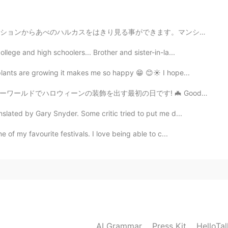
2020.12.28 13:33
ます。マンションの前の木の花が咲きました💐。とても綺麗です。話は変わりますが、仕事の休憩中に日本語を勉強し...
ege and high schoolers... Brother and sister-in-la...
2020.12.28 13:27
lants are growing it makes me so happy 😁 😊☀️ I hope...
日です! 🦇 Good morning! Today is the first day we put o...
amen and the two bowls are tonkotsu ramen.
ated by Gary Snyder. Some critic tried to put me d...
2020.12.28 13:26
of my favourite festivals. I love being able to c...
s a Filipino, I will always look for Filipino food
2020.12.28 13:26
dn’t know it was his first time until he told me.
AI Grammar
Press Kit
HelloTa