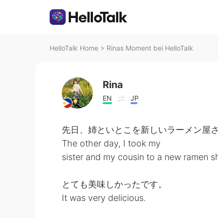
HelloTalk Home
>
Rinas Moment bei HelloTalk
Rina
EN
JP
先日、姉といとこを新しいラーメン屋
The other day, I took my
sister and my cousin to a new ramen s
とても美味しかったです。
It was very delicious.