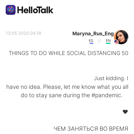
تطبيق تبادل اللغة
Maryna_Rus_Eng
2020.04.18 13:05
ES
EN
AI Grammar Checker
50 THINGS TO DO WHILE SOCIAL DISTANCING
⁠⠀
العربية
⁠⠀
Just kidding. I
have no idea. Please, let me know what you all
English
简体中文
do to stay sane during the #pandemic. ⁠⠀
⁠⠀
繁體中文
Español
❤️⁠⠀
⁠⠀
Français
Deutsch
ЧЕМ ЗАНЯТЬСЯ ВО ВРЕМЯ