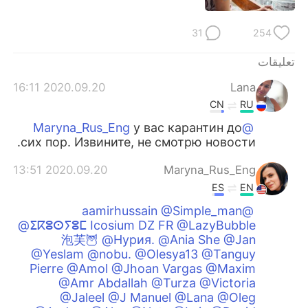
31
254
تعليقات
2020.09.20 16:11
Lana
CN
RU
у вас карантин до
@Maryna_Rus_Eng
сих пор. Извините, не смотрю новости.
2020.09.20 13:51
Maryna_Rus_Eng
ES
EN
@aamirhussain @Simple_man
@ⵉⴽⵓⵙⵢⵓⵎ Icosium DZ FR @LazyBubble
泡芙🦉 @Нурия. @Ania She @Jan
@Yeslam @nobu. @Olesya13 @Tanguy
Pierre @Amol @Jhoan Vargas @Maxim
@Amr Abdallah @Turza @Victoria
@Jaleel @J Manuel @Lana @Oleg