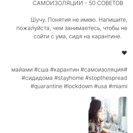
日本語
한국어
САМОИЗОЛЯЦИИ - ⁠50 СОВЕТОВ⁠⠀
⁠⠀
Русский
ไทย
Шучу. Понятия не имею. Напишите,
пожалуйста, чем занимаетесь, чтобы не
Indonesia
Italiano
сойти с ума, сидя на карантине. ⁠⠀
⁠⠀
Türkçe
Tiếng Việt
❤️⠀
⠀
Português
#майами #сша #карантин #самоизоляция
#сидидома #stayhome #stopthespread
#quarantine #lockdown #usa #miami