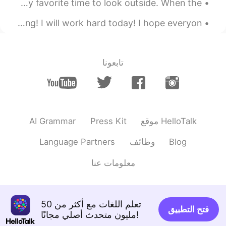
I keep posting so many pictures like this but this is my favorite time to look outside. When the ...
@aamirhussain @Simple_man
@ⵉⴽⵓⵙⵢⵓⵎ Icosium DZ FR @LazyBubble
🇺🇸Good morning! The view from this gym is very motivating! I will work hard today! I hope everyon...
泡芙🦉 @Нурия. @Ricardo @Ania She
@Jan @Yeslam @nobu. @Olesya13
@Tanguy Pierre @Amol @Jhoan Vargas
@Maxim @Amr Abdallah @Turza
تابعونا
@Victoria @Jaleel @J Manuel @Oleg
@Lana @Andrey @Alex
🇷🇺 Спасибо за
советы! Обязательно всё попробую!
Всем здоровья и хорошего
настроения! 🇺🇸 Thank you for your
AI Grammar
Press Kit
موقع HelloTalk
suggestions! I’ll make sure to try
everything! Stay safe and positive!
Language Partners
وظائف
Blog
2020.04.28 04:43
Alex
معلومات عنا
EN
RU
Думать ,что ты в вечном отпуске на
Гавайях 🏖
تعلم اللغات مع أكثر من 50
فتح التطبيق
مليون متحدث أصلي مجانًا!
Andrey