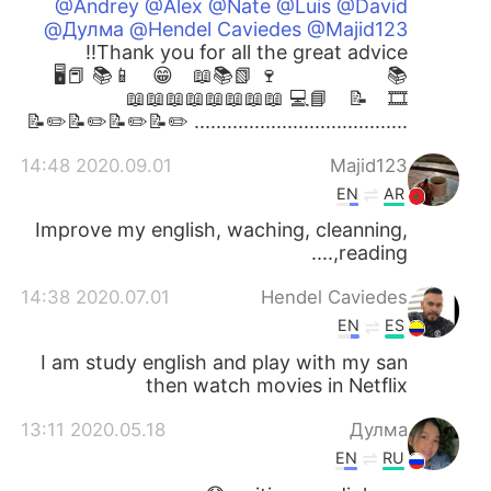
@Andrey @Alex @Nate @Luis @David
@Дулма @Hendel Caviedes @Majid123
Thank you for all the great advice!! ⁣
📚 🍷 📗📚📖 😁 📱📚 📕🖥
🎞 📝 📘💻 📖⁣📖📖📖📖📖📖📖
....................................... ✏️📝✏️📝✏️📝✏️📝
2020.09.01 14:48
Majid123
EN
AR
Improve my english, waching, cleanning,
reading,....
2020.07.01 14:38
Hendel Caviedes
EN
ES
I am study english and play with my san
then watch movies in Netflix
2020.05.18 13:11
Дулма
EN
RU