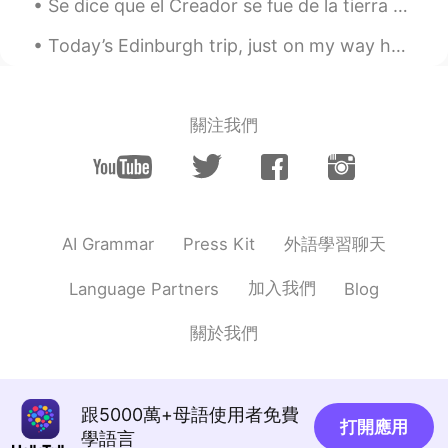
Se dice que el Creador se fue de la tierra al cielo para vigilarnos. Así él siempre está con cada...
@aamirhussain @Simple_man
@ⵉⴽⵓⵙⵢⵓⵎ Icosium DZ FR @LazyBubble
Today’s Edinburgh trip, just on my way home now hahah. I can’t believe you couldn’t get a drink a...
泡芙🦉 @Нурия. @Ricardo @Ania She
@Jan @Yeslam @nobu. @Olesya13
@Tanguy Pierre @Amol @Jhoan Vargas
@Maxim @Amr Abdallah @Turza
關注我們
@Victoria @Jaleel @J Manuel @Oleg
@Lana @Andrey @Alex
🇷🇺 Спасибо за
советы! Обязательно всё попробую!
Всем здоровья и хорошего
настроения! 🇺🇸 Thank you for your
外語學習聊天
AI Grammar
Press Kit
suggestions! I’ll make sure to try
everything! Stay safe and positive!
加入我們
Language Partners
Blog
Alex
2020.04.28 04:43
關於我們
RU
EN
Думать ,что ты в вечном отпуске на
Гавайях 🏖
跟5000萬+母語使用者免費
打開應用
Andrey
學語言