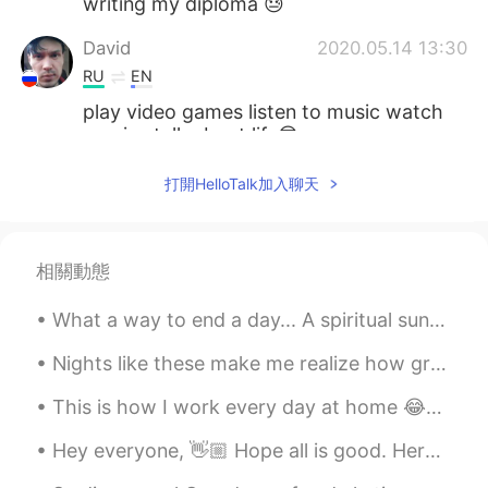
writing my diploma 😓
David
2020.05.14 13:30
RU
EN
play video games listen to music watch
movies talk about life😎
Luis
2020.05.02 12:18
打開HelloTalk加入聊天
ES
EN
PT
Hacer fotos del atardecer desde mi
ventana
相關動態
Nate
2020.05.01 08:08
What a way to end a day... A spiritual sunset over the Indian Ocean at Eglinton, Western Australi...
FR
EN
Nights like these make me realize how grateful I am to have been able to travel the world. 🇯🇵🇹🇭🇨🇦...
Beautiful picture go private message to
speak french ;)
This is how I work every day at home 😂😂🐈‍⬛ It amazes me that I get any work done at all! Linn i...
Maryna_Rus_Eng
2020.04.30 18:37
Hey everyone, 👋🏼 Hope all is good. Here we have some words that may be difficult to pronounce. T...
EN
ES