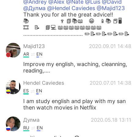
@Andrey @Alex @Nate @Luis @David
@Дулма @Hendel Caviedes @Majid123
Thank you for all the great advice!! ⁣
📚 🍷 📗📚📖 😁 📱📚 📕🖥
🎞 📝 📘💻 📖⁣📖📖📖📖📖📖📖
....................................... ✏️📝✏️📝✏️📝✏️📝
Majid123
2020.09.01 14:48
AR
EN
Improve my english, waching, cleanning,
reading,....
Hendel Caviedes
2020.07.01 14:38
ES
EN
I am study english and play with my san
then watch movies in Netflix
Дулма
2020.05.18 13:11
RU
EN