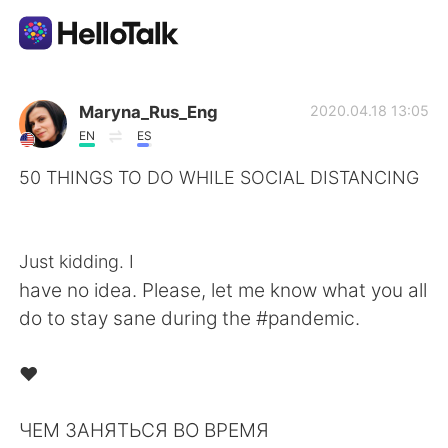
語言交換應用
Maryna_Rus_Eng
2020.04.18 13:05
EN
ES
AI Grammar Checker
50 THINGS TO DO WHILE SOCIAL DISTANCING
⁠⠀
繁體中文
⁠⠀
Just kidding. I
have no idea. Please, let me know what you all
English
简体中文
do to stay sane during the #pandemic. ⁠⠀
⁠⠀
Español
العربية
❤️⁠⠀
⁠⠀
Français
Deutsch
ЧЕМ ЗАНЯТЬСЯ ВО ВРЕМЯ