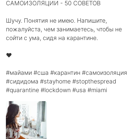
日本語
한국어
САМОИЗОЛЯЦИИ - ⁠50 СОВЕТОВ⁠⠀
⁠⠀
Русский
ไทย
Шучу. Понятия не имею. Напишите,
пожалуйста, чем занимаетесь, чтобы не
Indonesia
Italiano
сойти с ума, сидя на карантине. ⁠⠀
⁠⠀
Türkçe
Tiếng Việt
❤️⠀
⠀
Português
#майами #сша #карантин #самоизоляция
#сидидома #stayhome #stopthespread
#quarantine #lockdown #usa #miami