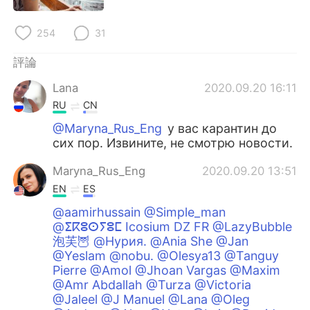
254
31
評論
Lana
2020.09.20 16:11
RU
CN
@Maryna_Rus_Eng
у вас карантин до
сих пор. Извините, не смотрю новости.
Maryna_Rus_Eng
2020.09.20 13:51
EN
ES
@aamirhussain @Simple_man
@ⵉⴽⵓⵙⵢⵓⵎ Icosium DZ FR @LazyBubble
泡芙🦉 @Нурия. @Ania She @Jan
@Yeslam @nobu. @Olesya13 @Tanguy
Pierre @Amol @Jhoan Vargas @Maxim
@Amr Abdallah @Turza @Victoria
@Jaleel @J Manuel @Lana @Oleg