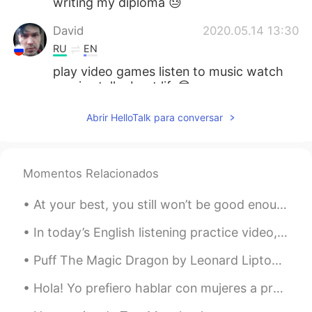
writing my diploma 😓
David
2020.05.14 13:30
RU
EN
play video games listen to music watch
movies talk about life😎
Luis
2020.05.02 12:18
Abrir HelloTalk para conversar
ES
EN
PT
Hacer fotos del atardecer desde mi
ventana
Momentos Relacionados
Nate
2020.05.01 08:08
At your best, you still won’t be good enough for the wrong person. At your worst, you’ll still be...
FR
EN
In today’s English listening practice video, I give tips about how to effectively use my videos t...
Beautiful picture go private message to
speak french ;)
Puff The Magic Dragon by Leonard Lipton and Peter Yarrow. Part 2 of 2. Puff, the magic dragon l...
Maryna_Rus_Eng
2020.04.30 18:37
Hola! Yo prefiero hablar con mujeres a practicar mi español. Me gusta plantas de interior, croche...
EN
ES