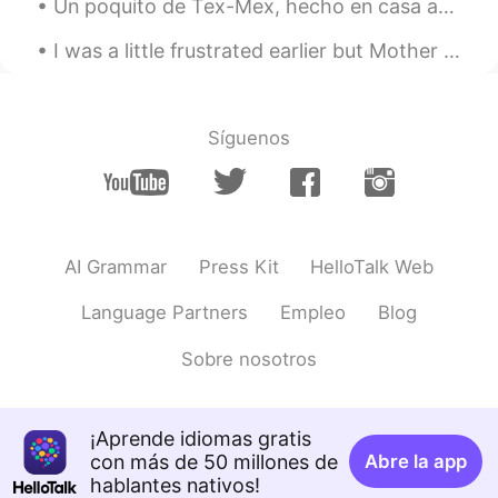
Un poquito de Tex-Mex, hecho en casa acá en Alemania. Ein bisschen Tex-Mex, hausgemacht hier in ...
@aamirhussain @Simple_man
@ⵉⴽⵓⵙⵢⵓⵎ Icosium DZ FR @LazyBubble
I was a little frustrated earlier but Mother Nature knows how to put a smile into someone’s face ...
泡芙🦉 @Нурия. @Ricardo @Ania She
@Jan @Yeslam @nobu. @Olesya13
@Tanguy Pierre @Amol @Jhoan Vargas
@Maxim @Amr Abdallah @Turza
Síguenos
@Victoria @Jaleel @J Manuel @Oleg
@Lana @Andrey @Alex
🇷🇺 Спасибо за
советы! Обязательно всё попробую!
Всем здоровья и хорошего
настроения! 🇺🇸 Thank you for your
AI Grammar
Press Kit
HelloTalk Web
suggestions! I’ll make sure to try
everything! Stay safe and positive!
Language Partners
Empleo
Blog
Alex
2020.04.28 04:43
Sobre nosotros
RU
EN
Думать ,что ты в вечном отпуске на
Гавайях 🏖
¡Aprende idiomas gratis
con más de 50 millones de
Abre la app
Andrey
hablantes nativos!