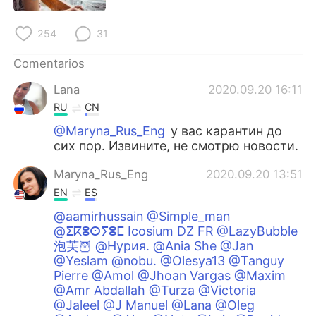
254
31
Comentarios
Lana
2020.09.20 16:11
RU
CN
@Maryna_Rus_Eng
у вас карантин до
сих пор. Извините, не смотрю новости.
Maryna_Rus_Eng
2020.09.20 13:51
EN
ES
@aamirhussain @Simple_man
@ⵉⴽⵓⵙⵢⵓⵎ Icosium DZ FR @LazyBubble
泡芙🦉 @Нурия. @Ania She @Jan
@Yeslam @nobu. @Olesya13 @Tanguy
Pierre @Amol @Jhoan Vargas @Maxim
@Amr Abdallah @Turza @Victoria
@Jaleel @J Manuel @Lana @Oleg