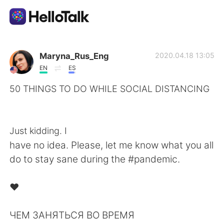
Aplicación de intercambio de idiomas
Maryna_Rus_Eng
2020.04.18 13:05
EN
ES
AI Grammar Checker
50 THINGS TO DO WHILE SOCIAL DISTANCING
⁠⠀
Español
⁠⠀
Just kidding. I
have no idea. Please, let me know what you all
English
简体中文
do to stay sane during the #pandemic. ⁠⠀
⁠⠀
繁體中文
العربية
❤️⁠⠀
⁠⠀
Français
Deutsch
ЧЕМ ЗАНЯТЬСЯ ВО ВРЕМЯ