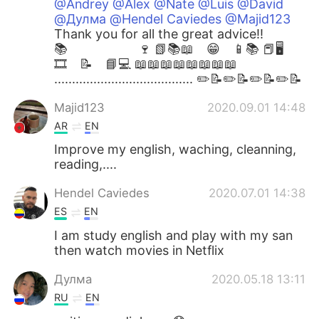
@Andrey @Alex @Nate @Luis @David
@Дулма @Hendel Caviedes @Majid123
Thank you for all the great advice!! ⁣
📚 🍷 📗📚📖 😁 📱📚 📕🖥
🎞 📝 📘💻 📖⁣📖📖📖📖📖📖📖
....................................... ✏️📝✏️📝✏️📝✏️📝
Majid123
2020.09.01 14:48
AR
EN
Improve my english, waching, cleanning,
reading,....
Hendel Caviedes
2020.07.01 14:38
ES
EN
I am study english and play with my san
then watch movies in Netflix
Дулма
2020.05.18 13:11
RU
EN