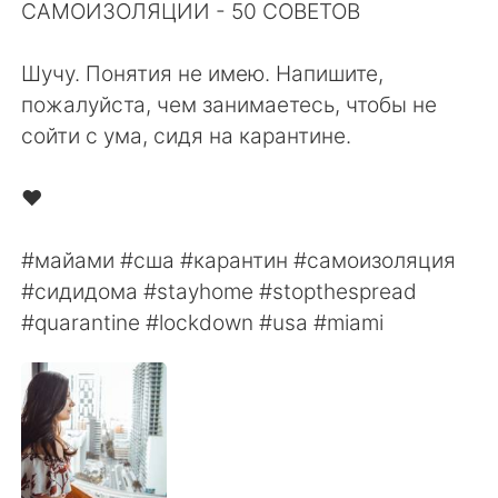
日本語
한국어
САМОИЗОЛЯЦИИ - ⁠50 СОВЕТОВ⁠⠀
⁠⠀
Русский
ไทย
Шучу. Понятия не имею. Напишите,
пожалуйста, чем занимаетесь, чтобы не
Indonesia
Italiano
сойти с ума, сидя на карантине. ⁠⠀
⁠⠀
Türkçe
Tiếng Việt
❤️⠀
⠀
Português
#майами #сша #карантин #самоизоляция
#сидидома #stayhome #stopthespread
#quarantine #lockdown #usa #miami